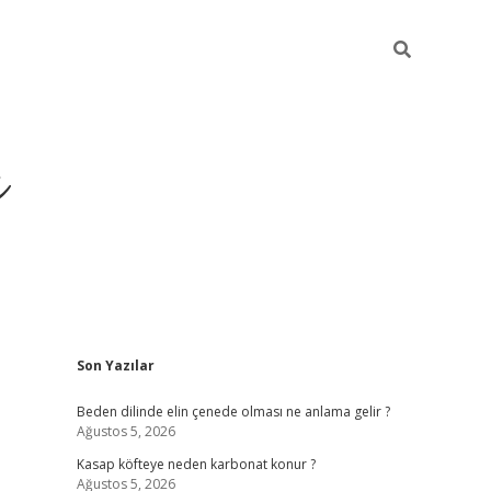
ı
Sidebar
Son Yazılar
betci
Beden dilinde elin çenede olması ne anlama gelir ?
Ağustos 5, 2026
Kasap köfteye neden karbonat konur ?
Ağustos 5, 2026