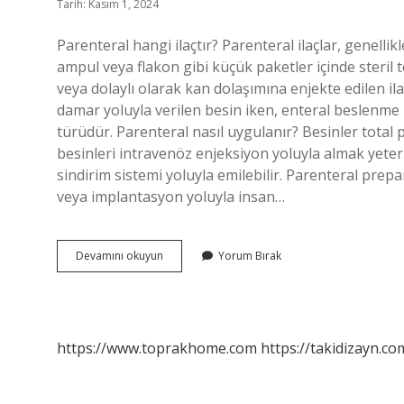
Tarih: Kasım 1, 2024
Parenteral hangi ilaçtır? Parenteral ilaçlar, genelli
ampul veya flakon gibi küçük paketler içinde steril 
veya dolaylı olarak kan dolaşımına enjekte edilen il
damar yoluyla verilen besin iken, enteral beslenme m
türüdür. Parenteral nasıl uygulanır? Besinler total 
besinleri intravenöz enjeksiyon yoluyla almak yeter
sindirim sistemi yoluyla emilebilir. Parenteral pre
veya implantasyon yoluyla insan…
Parenteral
Devamını okuyun
Yorum Bırak
Ilaç
Ne
Demek
https://www.toprakhome.com
https://takidizayn.co