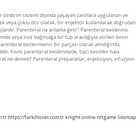
kle sindirim sistemi dışında yaşayan canlılara uygulanan ve
tek veya çoklu doz olarak, bir enjektör kullanılarak doğrudan
açlardır. Parenteral ne anlama gelir? Parenteral beslenme
ide veya ince bağırsağa bir tüp aracılığıyla verilen besin
parenteral beslenmenin bir parçası olarak alındığında,
lidir. Kısmi parenteral beslenmede, bazı besinler hala
parat ne demek? Parenteral preparatlar, enjeksiyon, infüzyon
m.tr
https://farkihisset.com.tr
knight online
nttgame
Sitemap