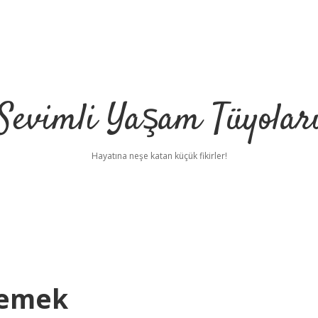
Sevimli Yaşam Tüyolar
Hayatına neşe katan küçük fikirler!
Demek