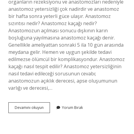
organların rezeksiyonu ve anastomozları nedeniyle
anastomoz yetersizliği çok nadirdir ve anastomoz
bir hafta sonra yeterli güce ulaşır. Anastomoz
sızıntısı nedir? Anastomoz kaçağı nedir?
Anastomozun açılması sonucu dışkının karın
boşluğuna yayılmasına anastomoz kaçağı denir.
Genellikle ameliyattan sonraki 5 ila 10 gün arasında
meydana gelir. Hemen ve uygun şekilde tedavi
edilmezse ölümcül bir komplikasyondur. Anastomoz
kaçağı nasıl tespit edilir? Anastomoz yetersizliğinin
nasıl tedavi edileceği sorusunun cevabı;
anastomozun açıklık derecesi, apse oluşumunun
varlığı ve derecesi,…
Anastomoz
Devamını okuyun
Yorum Bırak
Kaçağı
Nasıl
Kapanır