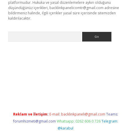
platformudur. Hukuka ve yasal düzenlemelere aykırı olduğunu
düşündüğünüz içerikleri,
backlinkpanelicomtr@gmail.com
adresine
bildirmeniz halinde, ilgili içerikler yasal süre içerisinde sitemizden
kaldırılacaktır.
Arama
etci
Reklam ve İletişim:
E-mail:
backlinkpaneli@gmail.com
Teams:
forumhizmeti@gmail.com
Whatsapp: 0262 606 0 726
Telegram:
@karabul