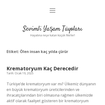
menüyü
Anasayfa
aç
Gizlilik Politikası
Sevimli Yaşam Tüyoları
Yasal Uyarı
Hayatına neşe katan küçük fikirler!
Hakkımızda
Etiket:
Ölen insan kaç yılda çürür
Krematoryum Kaç Derecedir
Tarih: Ocak 19, 2025
Türkiye’de krematoryum var mı? Ülkemiz dünyanın
en büyük krematoryum üreticilerinden ve
ihracatçılarından biri olmasına rağmen ülkemizde
aktif olarak faaliyet gösteren bir krematoryum