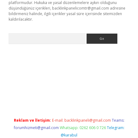
platformudur. Hukuka ve yasal düzenlemelere aykırı olduğunu
düşündüğünüz içerikleri,
backlinkpanelicomtr@gmail.com
adresine
bildirmeniz halinde, ilgili içerikler yasal süre içerisinde sitemizden
kaldırılacaktır.
Arama
etci
Reklam ve İletişim:
E-mail:
backlinkpaneli@gmail.com
Teams:
forumhizmeti@gmail.com
Whatsapp: 0262 606 0 726
Telegram:
@karabul