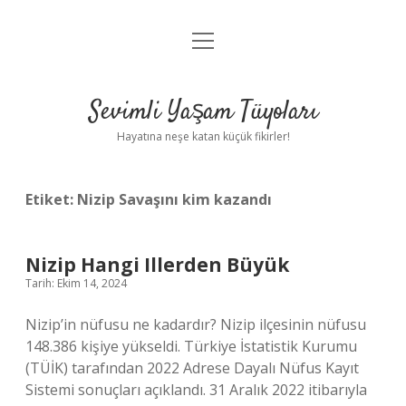
menüyü
Anasayfa
aç
Gizlilik Politikası
Sevimli Yaşam Tüyoları
Yasal Uyarı
Hayatına neşe katan küçük fikirler!
Hakkımızda
Etiket:
Nizip Savaşını kim kazandı
Nizip Hangi Illerden Büyük
Tarih: Ekim 14, 2024
Nizip’in nüfusu ne kadardır? Nizip ilçesinin nüfusu
148.386 kişiye yükseldi. Türkiye İstatistik Kurumu
(TÜİK) tarafından 2022 Adrese Dayalı Nüfus Kayıt
Sistemi sonuçları açıklandı. 31 Aralık 2022 itibarıyla