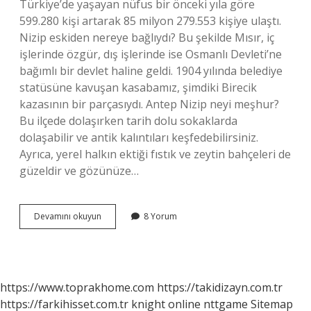
Türkiye’de yaşayan nüfus bir önceki yıla göre
599.280 kişi artarak 85 milyon 279.553 kişiye ulaştı.
Nizip eskiden nereye bağlıydı? Bu şekilde Mısır, iç
işlerinde özgür, dış işlerinde ise Osmanlı Devleti’ne
bağımlı bir devlet haline geldi. 1904 yılında belediye
statüsüne kavuşan kasabamız, şimdiki Birecik
kazasının bir parçasıydı. Antep Nizip neyi meşhur?
Bu ilçede dolaşırken tarih dolu sokaklarda
dolaşabilir ve antik kalıntıları keşfedebilirsiniz.
Ayrıca, yerel halkın ektiği fıstık ve zeytin bahçeleri de
güzeldir ve gözünüze…
Nizip
Devamını okuyun
8 Yorum
Hangi
Illerden
Büyük
https://www.toprakhome.com
https://takidizayn.com.tr
https://farkihisset.com.tr
knight online
nttgame
Sitemap