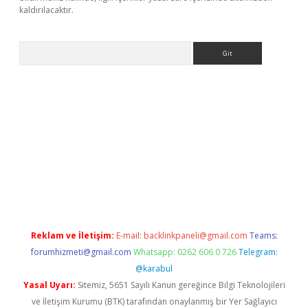
kaldırılacaktır.
Arama
etci
Reklam ve İletişim:
E-mail:
backlinkpaneli@gmail.com
Teams:
forumhizmeti@gmail.com
Whatsapp: 0262 606 0 726
Telegram:
@karabul
Yasal Uyarı:
Sitemiz, 5651 Sayılı Kanun gereğince Bilgi Teknolojileri
ve İletişim Kurumu (BTK) tarafından onaylanmış bir Yer Sağlayıcı