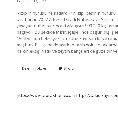
Tarih: Ekim 14, 2024
Nizip’in nüfusu ne kadardır? Nizip ilçesinin nüfusu 
tarafından 2022 Adrese Dayalı Nüfus Kayıt Sistemi so
yaşayan nüfus bir önceki yıla göre 599.280 kişi arta
bağlıydı? Bu şekilde Mısır, iç işlerinde özgür, dış işl
1904 yılında belediye statüsüne kavuşan kasabamız, 
meşhur? Bu ilçede dolaşırken tarih dolu sokaklarda dol
halkın ektiği fıstık ve zeytin bahçeleri de güzeldir
Nizip
Devamını okuyun
8 Yorum
Hangi
Illerden
Büyük
https://www.toprakhome.com
https://takidizayn.co