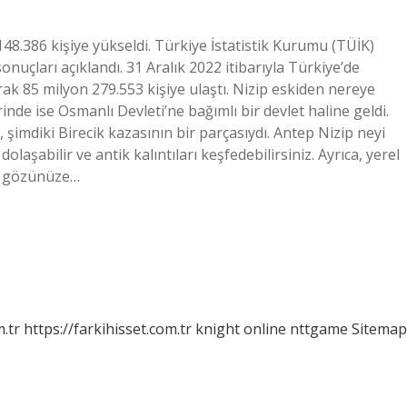
148.386 kişiye yükseldi. Türkiye İstatistik Kurumu (TÜİK)
nuçları açıklandı. 31 Aralık 2022 itibarıyla Türkiye’de
rak 85 milyon 279.553 kişiye ulaştı. Nizip eskiden nereye
erinde ise Osmanlı Devleti’ne bağımlı bir devlet haline geldi.
şimdiki Birecik kazasının bir parçasıydı. Antep Nizip neyi
aşabilir ve antik kalıntıları keşfedebilirsiniz. Ayrıca, yerel
 ve gözünüze…
m.tr
https://farkihisset.com.tr
knight online
nttgame
Sitemap