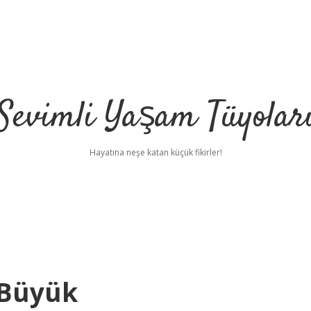
Sevimli Yaşam Tüyolar
Hayatına neşe katan küçük fikirler!
 Büyük