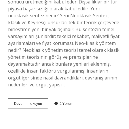
sonucu üretmediğini kabul eder. Dışsallıklar bir tür
piyasa başarısızlığı olarak kabul edilir. Yeni
neoklasik sentez nedir? Yeni Neoklasik Sentez,
klasik ve Keynesçi unsurları tek bir teorik çerçevede
birleştiren yeni bir yaklaşımdır. Bu sentezin temel
varsayımları şunlardır: tekelci rekabet, maliyetli fiyat
ayarlamaları ve fiyat koruması. Neo-klasik yöntem
nedir? Neoklasik yönetim teorisi temel olarak klasik
yönetim teorisinin görüş ve prensiplerine
dayanmaktadır ancak bunlara yenileri eklenmiş,
özellikle insan faktörü vurgulanmış, insanların
örgüt içerisinde nasıl davrandıkları, davranışlarının
nedenleri ve örgüt yapısı…
Neo-
Devamını okuyun
2 Yorum
Klasik
Sentez
Nedir