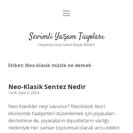
menüyü
Anasayfa
aç
Gizlilik Politikası
Sevimli Yaşam Tüyoları
Yasal Uyarı
Hayatına neşe katan küçük fikirler!
Hakkımızda
Etiket:
Neo klasik müzik ne demek
Neo-Klasik Sentez Nedir
Tarih: Eylül 6, 2024
Neo klasikler neyi savunur? Neoklasik teori
ekonomik faaliyetleri düzenlemek için piyasaları
desteklese de, piyasaların dışsallıkların varlığı
nedeniyle her zaman toplumsal olarak arzu edilen