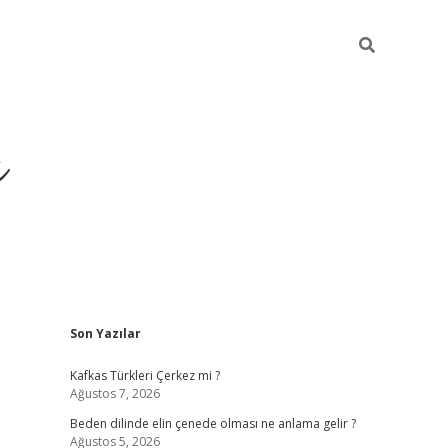
ı
Sidebar
Son Yazılar
betci
Kafkas Türkleri Çerkez mi ?
Ağustos 7, 2026
Beden dilinde elin çenede olması ne anlama gelir ?
Ağustos 5, 2026