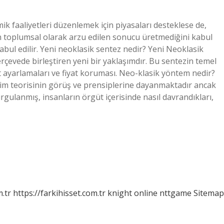
k faaliyetleri düzenlemek için piyasaları desteklese de,
man toplumsal olarak arzu edilen sonucu üretmediğini kabul
 kabul edilir. Yeni neoklasik sentez nedir? Yeni Neoklasik
erçevede birleştiren yeni bir yaklaşımdır. Bu sentezin temel
yat ayarlamaları ve fiyat koruması. Neo-klasik yöntem nedir?
tim teorisinin görüş ve prensiplerine dayanmaktadır ancak
rgulanmış, insanların örgüt içerisinde nasıl davrandıkları,
m.tr
https://farkihisset.com.tr
knight online
nttgame
Sitemap