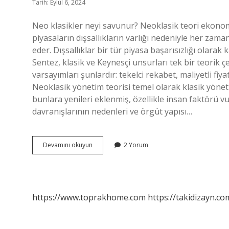
Tarih: Eylül 6, 2024
Neo klasikler neyi savunur? Neoklasik teori ekonomi
piyasaların dışsallıkların varlığı nedeniyle her za
eder. Dışsallıklar bir tür piyasa başarısızlığı olarak
Sentez, klasik ve Keynesçi unsurları tek bir teorik ç
varsayımları şunlardır: tekelci rekabet, maliyetli fi
Neoklasik yönetim teorisi temel olarak klasik yöne
bunlara yenileri eklenmiş, özellikle insan faktörü vu
davranışlarının nedenleri ve örgüt yapısı…
Neo-
Devamını okuyun
2 Yorum
Klasik
Sentez
Nedir
https://www.toprakhome.com
https://takidizayn.co