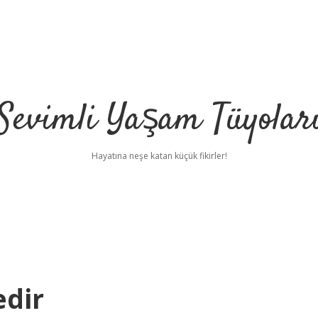
Sevimli Yaşam Tüyolar
Hayatına neşe katan küçük fikirler!
edir