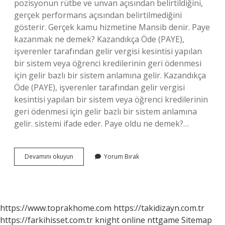
pozisyonun rütbe ve unvan açısından belirtildiğini,
gerçek performans açısından belirtilmediğini
gösterir. Gerçek kamu hizmetine Mansib denir. Paye
kazanmak ne demek? Kazandıkça Öde (PAYE),
işverenler tarafından gelir vergisi kesintisi yapılan
bir sistem veya öğrenci kredilerinin geri ödenmesi
için gelir bazlı bir sistem anlamına gelir. Kazandıkça
Öde (PAYE), işverenler tarafından gelir vergisi
kesintisi yapılan bir sistem veya öğrenci kredilerinin
geri ödenmesi için gelir bazlı bir sistem anlamına
gelir. sistemi ifade eder. Paye oldu ne demek?…
Paye
Devamını okuyun
Yorum Bırak
Nedir
Örnek
Cümle
https://www.toprakhome.com
https://takidizayn.com.tr
https://farkihisset.com.tr
knight online
nttgame
Sitemap