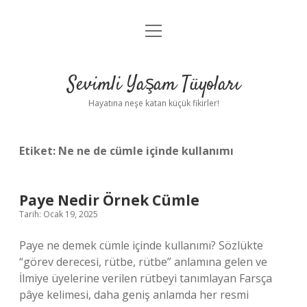
menüyü
Anasayfa
aç
Gizlilik Politikası
Sevimli Yaşam Tüyoları
Yasal Uyarı
Hayatına neşe katan küçük fikirler!
Hakkımızda
Etiket:
Ne ne de cümle içinde kullanımı
Paye Nedir Örnek Cümle
Tarih: Ocak 19, 2025
Paye ne demek cümle içinde kullanımı? Sözlükte
“görev derecesi, rütbe, rütbe” anlamına gelen ve
İlmiye üyelerine verilen rütbeyi tanımlayan Farsça
pâye kelimesi, daha geniş anlamda her resmi