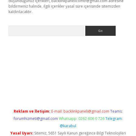
düşündüğünüz içerikleri,
backlinkpanelicomtr@gmail.com
adresine
bildirmeniz halinde, ilgili içerikler yasal süre içerisinde sitemizden
kaldırılacaktır.
Arama
betci
Reklam ve İletişim:
E-mail:
backlinkpaneli@gmail.com
Teams:
forumhizmeti@gmail.com
Whatsapp: 0262 606 0 726
Telegram:
@karabul
Yasal Uyarı:
Sitemiz, 5651 Sayılı Kanun gereğince Bilgi Teknolojileri