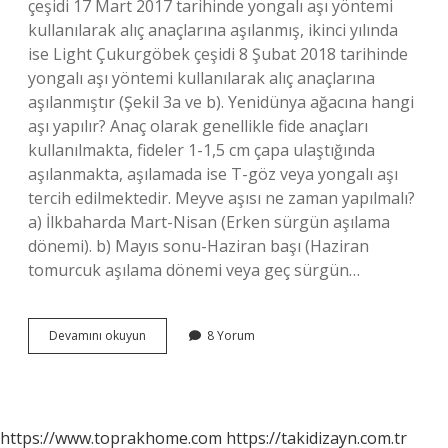
çeşidi 17 Mart 2017 tarihinde yongalı aşı yöntemi
kullanılarak alıç anaçlarına aşılanmış, ikinci yılında
ise Light Çukurgöbek çeşidi 8 Şubat 2018 tarihinde
yongalı aşı yöntemi kullanılarak alıç anaçlarına
aşılanmıştır (Şekil 3a ve b). Yenidünya ağacına hangi
aşı yapılır? Anaç olarak genellikle fide anaçları
kullanılmakta, fideler 1-1,5 cm çapa ulaştığında
aşılanmakta, aşılamada ise T-göz veya yongalı aşı
tercih edilmektedir. Meyve aşısı ne zaman yapılmalı?
a) İlkbaharda Mart-Nisan (Erken sürgün aşılama
dönemi). b) Mayıs sonu-Haziran başı (Haziran
tomurcuk aşılama dönemi veya geç sürgün…
Alıç
Devamını okuyun
8 Yorum
Ağacına
Hangi
Meyve
Aşısı
Yapılır
https://www.toprakhome.com
https://takidizayn.com.tr