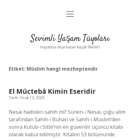
menüyü
Anasayfa
aç
Gizlilik Politikası
Sevimli Yaşam Tüyoları
Yasal Uyarı
Hayatına neşe katan küçük fikirler!
Hakkımızda
Etiket:
Müslim hangi mezheptendir
El Müctebâ Kimin Eseridir
Tarih: Ocak 13, 2025
Nesai hadisleri sahih mi? Sünen-i Nesai, çoğu alim
tarafından Sahih-i Buhari ve Sahih-i Müslim’den
sonra Kütüb-i Sitte’nin en güvenilir üçüncü kitabı
olarak kabul edilmiştir. Kitabın 53 bölümünde