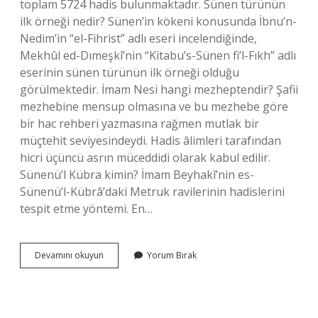
toplam 5724 hadis bulunmaktadır. Sünen türünün
ilk örneği nedir? Sünen’in kökeni konusunda İbnu’n-
Nedim’in “el-Fihrist” adlı eseri incelendiğinde,
Mekhûl ed-Dımeşkî’nin “Kitabu’s-Sünen fi’l-Fıkh” adlı
eserinin sünen türünün ilk örneği olduğu
görülmektedir. İmam Nesi hangi mezheptendir? Şafii
mezhebine mensup olmasına ve bu mezhebe göre
bir hac rehberi yazmasına rağmen mutlak bir
müçtehit seviyesindeydi. Hadis âlimleri tarafından
hicri üçüncü asrın müceddidi olarak kabul edilir.
Sünenü’l Kübra kimin? İmam Beyhakî’nin es-
Sünenü’l-Kübrâ’daki Metruk ravilerinin hadislerini
tespit etme yöntemi. En…
El
Devamını okuyun
Yorum Bırak
Müctebâ
Kimin
Eseridir