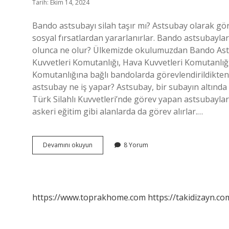
Tarih: Ekim 14, 2024
Bando astsubayı silah taşır mı? Astsubay olarak göre
sosyal fırsatlardan yararlanırlar. Bando astsubayla
olunca ne olur? Ülkemizde okulumuzdan Bando Asts
Kuvvetleri Komutanlığı, Hava Kuvvetleri Komutanlığ
Komutanlığına bağlı bandolarda görevlendirildikte
astsubay ne iş yapar? Astsubay, bir subayın altında
Türk Silahlı Kuvvetleri’nde görev yapan astsubaylar,
askeri eğitim gibi alanlarda da görev alırlar.…
Msü
Devamını okuyun
8 Yorum
Bando
Astsubay
Ne
Yapar
https://www.toprakhome.com
https://takidizayn.co