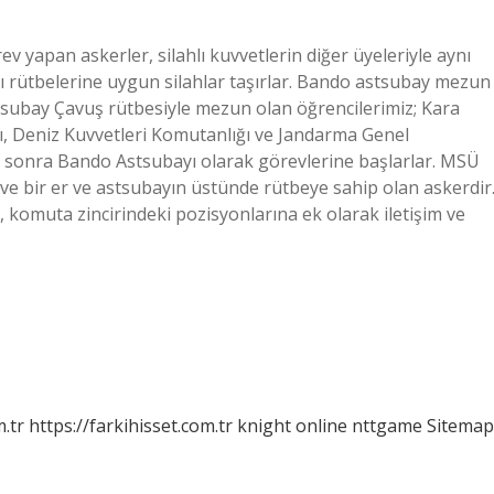
v yapan askerler, silahlı kuvvetlerin diğer üyeleriyle aynı
rı rütbelerine uygun silahlar taşırlar. Bando astsubay mezun
ubay Çavuş rütbesiyle mezun olan öğrencilerimiz; Kara
ı, Deniz Kuvvetleri Komutanlığı ve Jandarma Genel
n sonra Bando Astsubayı olarak görevlerine başlarlar. MSÜ
 ve bir er ve astsubayın üstünde rütbeye sahip olan askerdir
 komuta zincirindeki pozisyonlarına ek olarak iletişim ve
m.tr
https://farkihisset.com.tr
knight online
nttgame
Sitemap