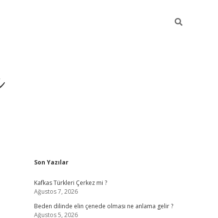
ı
Sidebar
Son Yazılar
betci
Kafkas Türkleri Çerkez mi ?
Ağustos 7, 2026
Beden dilinde elin çenede olması ne anlama gelir ?
Ağustos 5, 2026