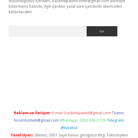
düşündüğünüz içerikleri,
backlinkpanelicomtr@gmail.com
adresine
bildirmeniz halinde, ilgili içerikler yasal süre içerisinde sitemizden
kaldırılacaktır.
Arama
tci
Reklam ve İletişim:
E-mail:
backlinkpaneli@gmail.com
Teams:
forumhizmeti@gmail.com
Whatsapp: 0262 606 0 726
Telegram:
@karabul
Yasal Uyarı:
Sitemiz, 5651 Sayılı Kanun gereğince Bilgi Teknolojileri