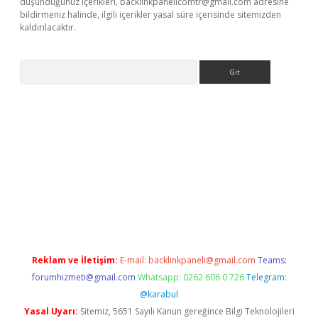
düşündüğünüz içerikleri,
backlinkpanelicomtr@gmail.com
adresine
bildirmeniz halinde, ilgili içerikler yasal süre içerisinde sitemizden
kaldırılacaktır.
Arama
tci
Reklam ve İletişim:
E-mail:
backlinkpaneli@gmail.com
Teams:
forumhizmeti@gmail.com
Whatsapp: 0262 606 0 726
Telegram:
@karabul
Yasal Uyarı:
Sitemiz, 5651 Sayılı Kanun gereğince Bilgi Teknolojileri