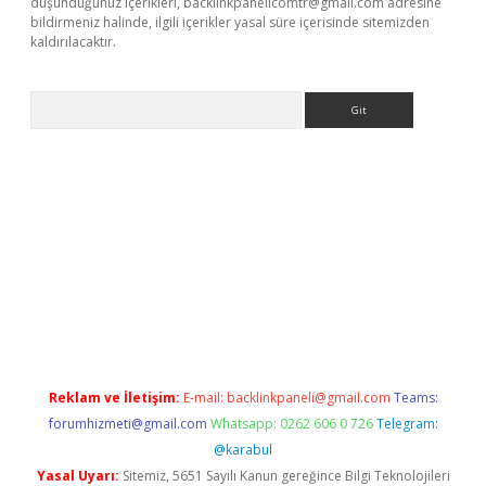
düşündüğünüz içerikleri,
backlinkpanelicomtr@gmail.com
adresine
bildirmeniz halinde, ilgili içerikler yasal süre içerisinde sitemizden
kaldırılacaktır.
Arama
etci
Reklam ve İletişim:
E-mail:
backlinkpaneli@gmail.com
Teams:
forumhizmeti@gmail.com
Whatsapp: 0262 606 0 726
Telegram:
@karabul
Yasal Uyarı:
Sitemiz, 5651 Sayılı Kanun gereğince Bilgi Teknolojileri