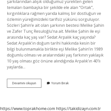
şarkılarından alışık olduğumuz yürekten gelen
temaları bambaşka bir şekilde ele alan “Ortak”,
kırgınlıklara rağmen yarıda kalmış bir dostluğun ve
özlemin yüreğimizdeki tarifsiz yükünü sorguluyor.
Sözleri Şahin’e ait olan şarkının bestesi Melike Şahin
ve Zafer Tunç Resuloğlu’na ait. Melike Şahin ile eşi
arasında kaç yaş var? Sedat Arpalık kaç yaşında?
Sedat Arpalık’ın doğum tarihi hakkında kesin bir
bilgi bulunmamakla birlikte eşi Melike Şahin’in 1989
doğumlu olması ve aralarındaki yaş farkının yaklaşık
10 yaş olması göz önüne alındığında Arpalık’ın 40’lı
yaşlarda…
Melike
Devamını okuyun
Yorum Bırak
Şahin
Hangi
Konsere
Çıkmadı
https://www.toprakhome.com
https://takidizayn.com.tr