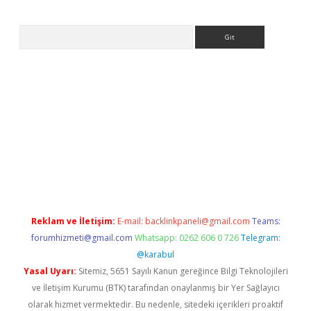
Arama
etci
Reklam ve İletişim:
E-mail:
backlinkpaneli@gmail.com
Teams:
forumhizmeti@gmail.com
Whatsapp: 0262 606 0 726
Telegram:
@karabul
Yasal Uyarı:
Sitemiz, 5651 Sayılı Kanun gereğince Bilgi Teknolojileri
ve İletişim Kurumu (BTK) tarafından onaylanmış bir Yer Sağlayıcı
olarak hizmet vermektedir. Bu nedenle, sitedeki içerikleri proaktif