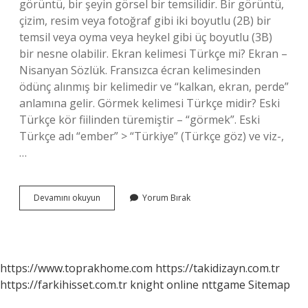
görüntü, bir şeyin görsel bir temsilidir. Bir görüntü,
çizim, resim veya fotoğraf gibi iki boyutlu (2B) bir
temsil veya oyma veya heykel gibi üç boyutlu (3B)
bir nesne olabilir. Ekran kelimesi Türkçe mi? Ekran –
Nisanyan Sözlük. Fransızca écran kelimesinden
ödünç alınmış bir kelimedir ve “kalkan, ekran, perde”
anlamına gelir. Görmek kelimesi Türkçe midir? Eski
Türkçe kör fiilinden türemiştir – “görmek”. Eski
Türkçe adı “ember” > “Türkiye” (Türkçe göz) ve viz-,
…
Görüntü
Devamını okuyun
Yorum Bırak
Kökeni
Türkçe
Mi
https://www.toprakhome.com
https://takidizayn.com.tr
https://farkihisset.com.tr
knight online
nttgame
Sitemap