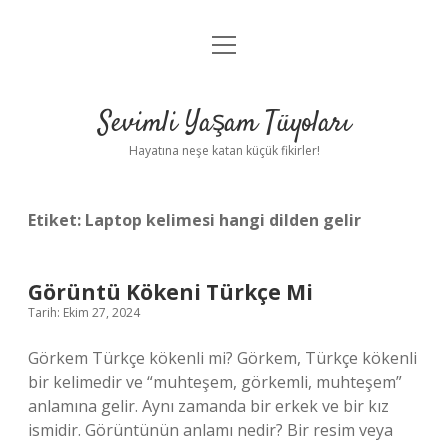
menüyü
Anasayfa
aç
Gizlilik Politikası
Sevimli Yaşam Tüyoları
Yasal Uyarı
Hayatına neşe katan küçük fikirler!
Hakkımızda
Etiket:
Laptop kelimesi hangi dilden gelir
Görüntü Kökeni Türkçe Mi
Tarih: Ekim 27, 2024
Görkem Türkçe kökenli mi? Görkem, Türkçe kökenli
bir kelimedir ve “muhteşem, görkemli, muhteşem”
anlamına gelir. Aynı zamanda bir erkek ve bir kız
ismidir. Görüntünün anlamı nedir? Bir resim veya