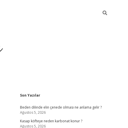
ı
Sidebar
Son Yazılar
betci
Beden dilinde elin çenede olması ne anlama gelir ?
Ağustos 5, 2026
Kasap köfteye neden karbonat konur ?
Ağustos 5, 2026