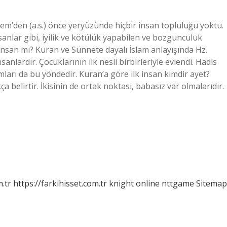
em’den (a.s.) önce yeryüzünde hiçbir insan topluluğu yoktu.
sanlar gibi, iyilik ve kötülük yapabilen ve bozgunculuk
 insan mı? Kuran ve Sünnete dayalı İslam anlayışında Hz.
anlardır. Çocuklarının ilk nesli birbirleriyle evlendi. Hadis
arı da bu yöndedir. Kuran’a göre ilk insan kimdir ayet?
kça belirtir. İkisinin de ortak noktası, babasız var olmalarıdır.
m.tr
https://farkihisset.com.tr
knight online
nttgame
Sitemap