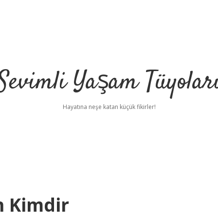
Sevimli Yaşam Tüyolar
Hayatına neşe katan küçük fikirler!
n Kimdir