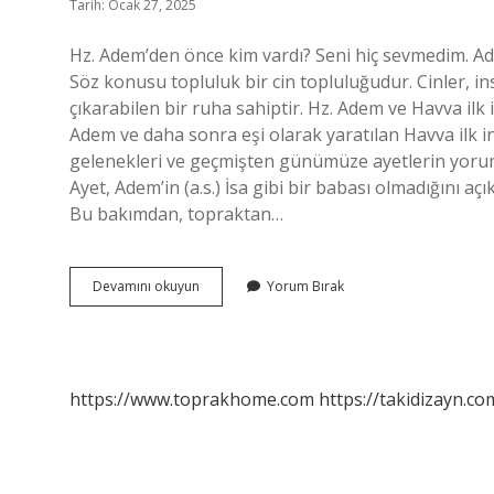
Tarih: Ocak 27, 2025
Hz. Adem’den önce kim vardı? Seni hiç sevmedim. Ad
Söz konusu topluluk bir cin topluluğudur. Cinler, in
çıkarabilen bir ruha sahiptir. Hz. Adem ve Havva ilk
Adem ve daha sonra eşi olarak yaratılan Havva ilk ins
gelenekleri ve geçmişten günümüze ayetlerin yoruml
Ayet, Adem’in (a.s.) İsa gibi bir babası olmadığını açı
Bu bakımdan, topraktan…
Islama
Devamını okuyun
Yorum Bırak
Göre
Ilk
Insan
Kimdir
https://www.toprakhome.com
https://takidizayn.co