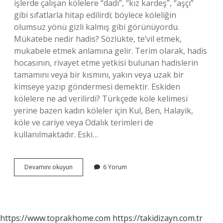
işlerde çalışan kölelere “dadı”, “kız kardeş”, “aşçı”
gibi sıfatlarla hitap edilirdi; böylece köleliğin
olumsuz yönü gizli kalmış gibi görünüyordu.
Mükatebe nedir hadis? Sözlükte, te’vil etmek,
mukabele etmek anlamına gelir. Terim olarak, hadis
hocasının, rivayet etme yetkisi bulunan hadislerin
tamamını veya bir kısmını, yakın veya uzak bir
kimseye yazıp göndermesi demektir. Eskiden
kölelere ne ad verilirdi? Türkçede köle kelimesi
yerine bazen kadın köleler için Kul, Ben, Halayik,
köle ve cariye veya Odalık terimleri de
kullanılmaktadır. Eski…
Mükateb
Devamını okuyun
6 Yorum
Köle
Ne
Demek
https://www.toprakhome.com
https://takidizayn.com.tr