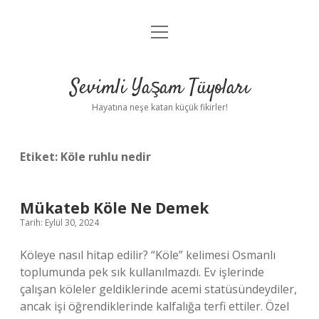
menüyü
Anasayfa
aç
Gizlilik Politikası
Sevimli Yaşam Tüyoları
Yasal Uyarı
Hayatına neşe katan küçük fikirler!
Hakkımızda
Etiket:
Köle ruhlu nedir
Mükateb Köle Ne Demek
Tarih: Eylül 30, 2024
Köleye nasıl hitap edilir? “Köle” kelimesi Osmanlı
toplumunda pek sık kullanılmazdı. Ev işlerinde
çalışan köleler geldiklerinde acemi statüsündeydiler,
ancak işi öğrendiklerinde kalfalığa terfi ettiler. Özel