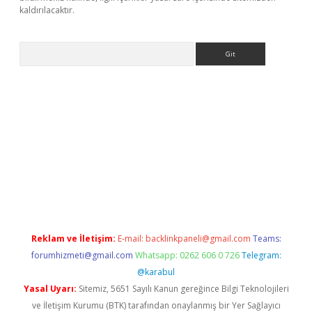
kaldırılacaktır.
Arama
tci
Reklam ve İletişim:
E-mail:
backlinkpaneli@gmail.com
Teams:
forumhizmeti@gmail.com
Whatsapp: 0262 606 0 726
Telegram:
@karabul
Yasal Uyarı:
Sitemiz, 5651 Sayılı Kanun gereğince Bilgi Teknolojileri
ve İletişim Kurumu (BTK) tarafından onaylanmış bir Yer Sağlayıcı