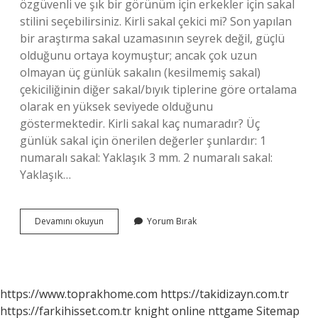
özgüvenli ve şık bir görünüm için erkekler için sakal
stilini seçebilirsiniz. Kirli sakal çekici mi? Son yapılan
bir araştırma sakal uzamasının seyrek değil, güçlü
olduğunu ortaya koymuştur; ancak çok uzun
olmayan üç günlük sakalın (kesilmemiş sakal)
çekiciliğinin diğer sakal/bıyık tiplerine göre ortalama
olarak en yüksek seviyede olduğunu
göstermektedir. Kirli sakal kaç numaradır? Üç
günlük sakal için önerilen değerler şunlardır: 1
numaralı sakal: Yaklaşık 3 mm. 2 numaralı sakal:
Yaklaşık…
Kirli
Devamını okuyun
Yorum Bırak
Sakallı
Erkek
Ne
Demek
https://www.toprakhome.com
https://takidizayn.com.tr
https://farkihisset.com.tr
knight online
nttgame
Sitemap