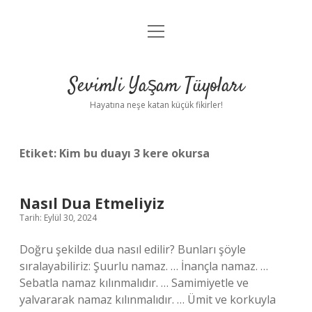
menüyü
Anasayfa
aç
Gizlilik Politikası
Sevimli Yaşam Tüyoları
Yasal Uyarı
Hayatına neşe katan küçük fikirler!
Hakkımızda
Etiket:
Kim bu duayı 3 kere okursa
Nasıl Dua Etmeliyiz
Tarih: Eylül 30, 2024
Doğru şekilde dua nasıl edilir? Bunları şöyle
sıralayabiliriz: Şuurlu namaz. … İnançla namaz. …
Sebatla namaz kılınmalıdır. … Samimiyetle ve
yalvararak namaz kılınmalıdır. … Ümit ve korkuyla