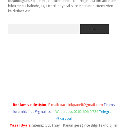
düşündüğünüz içerikleri,
backlinkpanelicomtr@gmail.com
adresine
bildirmeniz halinde, ilgili içerikler yasal süre içerisinde sitemizden
kaldırılacaktır.
Arama
etci
Reklam ve İletişim:
E-mail:
backlinkpaneli@gmail.com
Teams:
forumhizmeti@gmail.com
Whatsapp: 0262 606 0 726
Telegram:
@karabul
Yasal Uyarı:
Sitemiz, 5651 Sayılı Kanun gereğince Bilgi Teknolojileri