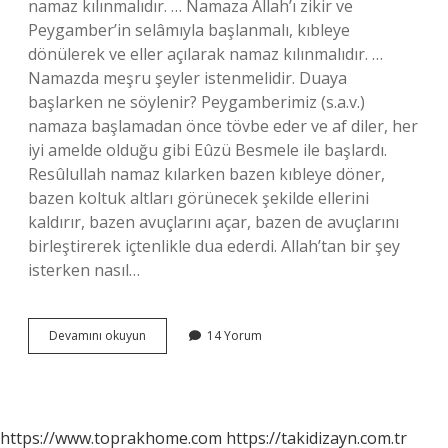
namaz kılınmalıdır. … Namaza Allah’ı zikir ve
Peygamber’in selâmıyla başlanmalı, kıbleye
dönülerek ve eller açılarak namaz kılınmalıdır. …
Namazda meşru şeyler istenmelidir. Duaya
başlarken ne söylenir? Peygamberimiz (s.a.v.)
namaza başlamadan önce tövbe eder ve af diler, her
iyi amelde olduğu gibi Eûzü Besmele ile başlardı.
Resûlullah namaz kılarken bazen kıbleye döner,
bazen koltuk altları görünecek şekilde ellerini
kaldırır, bazen avuçlarını açar, bazen de avuçlarını
birleştirerek içtenlikle dua ederdi. Allah’tan bir şey
isterken nasıl…
Nasıl
Devamını okuyun
14 Yorum
Dua
Etmeliyiz
https://www.toprakhome.com
https://takidizayn.com.tr