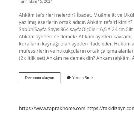
Tarih: Ekim 15, 2024
Ahkâm tefsirleri nelerdir? İbadet, Muâmelât ve Ukûbât 
yazılmış eserlerin ortak adıdır. Ahkâm tefsiri k
SabûnîSayfa Sayısı864 sayfaÖlçüler16,5 * 24 cm.Cil
Ahkâm ayetleri ne demek? Ahkâm ayetleri kavramı, Kur
kuralların kaynağı olan ayetleri ifade eder. Hüküm ay
müfessirlerin ve hukukçuların ortak çalışma alanları 
Ahkam
Devamını okuyun
Yorum Bırak
Tefsiri
Ne
Demek
https://www.toprakhome.com
https://takidizayn.co