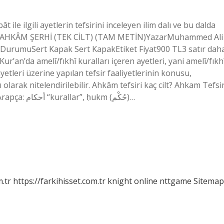
ile ilgili ayetlerin tefsirini inceleyen ilim dalı ve bu dalda
imin? AHKÂM ŞERHİ (TEK CİLT) (TAM METİN)YazarMuhammed Ali
t DurumuSert Kapak Sert KapakEtiket Fiyat900 TL3 satır dah
’an’da amelî/fıkhî kuralları içeren ayetleri, yani amelî/fıkh
etleri üzerine yapılan tefsir faaliyetlerinin konusu,
olarak nitelendirilebilir. Ahkâm tefsiri kaç cilt? Ahkam Tefsi
(2 ciltlik set) Ahkâm ne demek din? Ahkam (aḥkām, Arapça: أحكام “kurallar”, ḥukm (حُكْم)…
m.tr
https://farkihisset.com.tr
knight online
nttgame
Sitemap