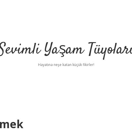
Sevimli Yaşam Tüyolar
Hayatına neşe katan küçük fikirler!
emek