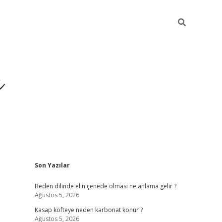
ı
Sidebar
Son Yazılar
betci
Beden dilinde elin çenede olması ne anlama gelir ?
Ağustos 5, 2026
Kasap köfteye neden karbonat konur ?
Ağustos 5, 2026