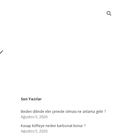
ı
Sidebar
Son Yazılar
betci
Beden dilinde elin çenede olması ne anlama gelir ?
Ağustos 5, 2026
Kasap köfteye neden karbonat konur ?
Ağustos 5, 2026