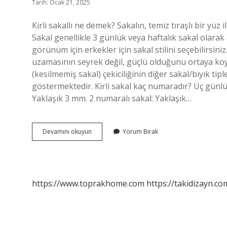
Tarih: Ocak 21, 2025
Kirli sakallı ne demek? Sakalın, temiz tıraşlı bir yüz
Sakal genellikle 3 günlük veya haftalık sakal olarak 
görünüm için erkekler için sakal stilini seçebilirsiniz
uzamasının seyrek değil, güçlü olduğunu ortaya ko
(kesilmemiş sakal) çekiciliğinin diğer sakal/bıyık t
göstermektedir. Kirli sakal kaç numaradır? Üç günlük
Yaklaşık 3 mm. 2 numaralı sakal: Yaklaşık…
Kirli
Devamını okuyun
Yorum Bırak
Sakallı
Erkek
Ne
Demek
https://www.toprakhome.com
https://takidizayn.co