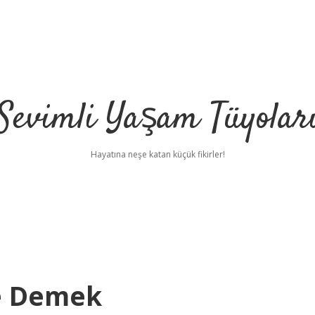
Sevimli Yaşam Tüyolar
Hayatına neşe katan küçük fikirler!
Ne Demek