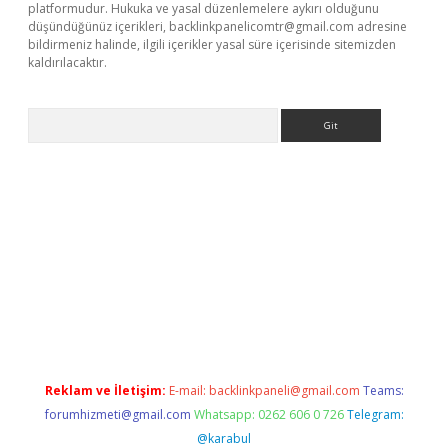
platformudur. Hukuka ve yasal düzenlemelere aykırı olduğunu
düşündüğünüz içerikleri,
backlinkpanelicomtr@gmail.com
adresine
bildirmeniz halinde, ilgili içerikler yasal süre içerisinde sitemizden
kaldırılacaktır.
Arama
etci
Reklam ve İletişim:
E-mail:
backlinkpaneli@gmail.com
Teams:
forumhizmeti@gmail.com
Whatsapp: 0262 606 0 726
Telegram:
@karabul