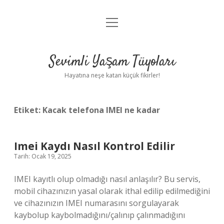
menüyü
Anasayfa
aç
Gizlilik Politikası
Sevimli Yaşam Tüyoları
Yasal Uyarı
Hayatına neşe katan küçük fikirler!
Hakkımızda
Etiket:
Kacak telefona IMEI ne kadar
Imei Kaydı Nasıl Kontrol Edilir
Tarih: Ocak 19, 2025
IMEI kayıtlı olup olmadığı nasıl anlaşılır? Bu servis,
mobil cihazınızın yasal olarak ithal edilip edilmediğini
ve cihazınızın IMEI numarasını sorgulayarak
kaybolup kaybolmadığını/çalınıp çalınmadığını