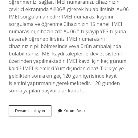
öğrenmenizi sağlar. IMEI numaranızı, cihazınızın
çevirici ekranında *#06# girerek bulabilirsiniz. *#06
IMEI sorgulama nedir? IMEI numarası kaydını
sorgulama ve öğrenme Cihazınızın 15 haneli IMEI
numarasını, cihazınızda *#06# tuşlayıp YES tuşuna
basarak öğrenebilirsiniz. IMEI numarasını
cihazınızın pil bölmesinde veya ürün ambalajında ​​
bulabilirsiniz. IMEI kaydı talepleri e-devlet sistemi
üzerinden yapılmaktadır. IMEI kaydı için kaç günüm
kaldı? IMEI İşlemleri Yurt dışından cihaz Türkiye’ye
geldikten sonra en geç 120 gün içerisinde kayıt
işlemini yaptırmanız gerekmektedir. 120 günden
sonra yapılan başvurular kabul…
Imei
Devamını okuyun
Yorum Bırak
Kaydı
Nasıl
Kontrol
Edilir