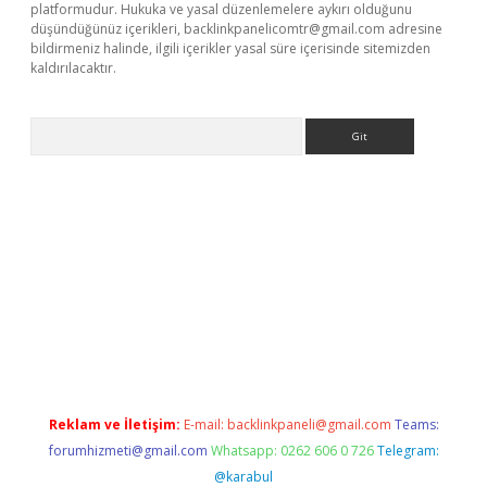
platformudur. Hukuka ve yasal düzenlemelere aykırı olduğunu
düşündüğünüz içerikleri,
backlinkpanelicomtr@gmail.com
adresine
bildirmeniz halinde, ilgili içerikler yasal süre içerisinde sitemizden
kaldırılacaktır.
Arama
tci
Reklam ve İletişim:
E-mail:
backlinkpaneli@gmail.com
Teams:
forumhizmeti@gmail.com
Whatsapp: 0262 606 0 726
Telegram:
@karabul