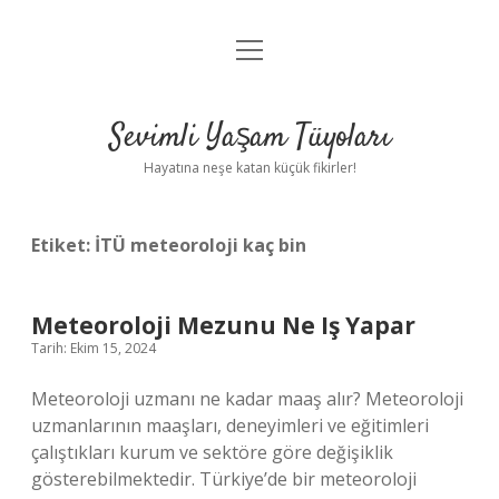
menüyü
Anasayfa
aç
Gizlilik Politikası
Sevimli Yaşam Tüyoları
Yasal Uyarı
Hayatına neşe katan küçük fikirler!
Hakkımızda
Etiket:
İTÜ meteoroloji kaç bin
Meteoroloji Mezunu Ne Iş Yapar
Tarih: Ekim 15, 2024
Meteoroloji uzmanı ne kadar maaş alır? Meteoroloji
uzmanlarının maaşları, deneyimleri ve eğitimleri
çalıştıkları kurum ve sektöre göre değişiklik
gösterebilmektedir. Türkiye’de bir meteoroloji