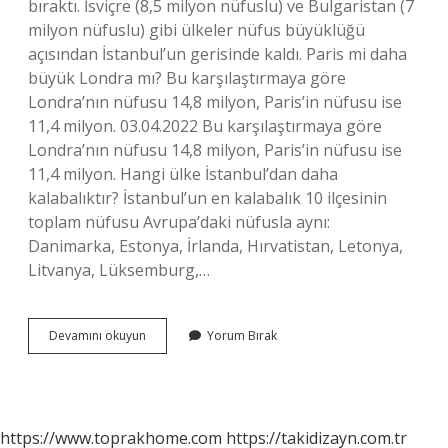
bıraktı. İsviçre (8,5 milyon nüfuslu) ve Bulgaristan (7
milyon nüfuslu) gibi ülkeler nüfus büyüklüğü
açısından İstanbul’un gerisinde kaldı. Paris mi daha
büyük Londra mı? Bu karşılaştırmaya göre
Londra’nın nüfusu 14,8 milyon, Paris’in nüfusu ise
11,4 milyon. 03.04.2022 Bu karşılaştırmaya göre
Londra’nın nüfusu 14,8 milyon, Paris’in nüfusu ise
11,4 milyon. Hangi ülke İstanbul’dan daha
kalabalıktır? İstanbul’un en kalabalık 10 ilçesinin
toplam nüfusu Avrupa’daki nüfusla aynı:
Danimarka, Estonya, İrlanda, Hırvatistan, Letonya,
Litvanya, Lüksemburg,…
İStanbul
Devamını okuyun
Yorum Bırak
Mu
Daha
Büyük
Londra
Mı
https://www.toprakhome.com
https://takidizayn.com.tr