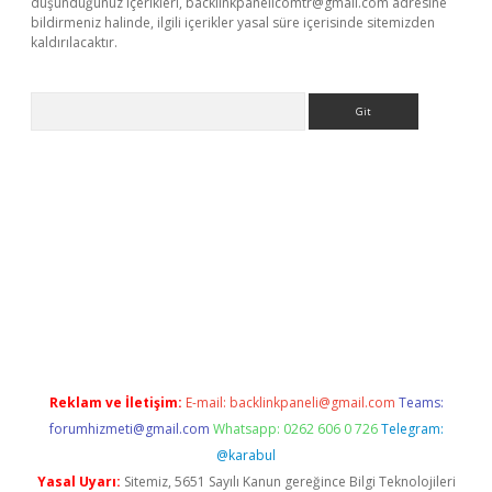
düşündüğünüz içerikleri,
backlinkpanelicomtr@gmail.com
adresine
bildirmeniz halinde, ilgili içerikler yasal süre içerisinde sitemizden
kaldırılacaktır.
Arama
tci
Reklam ve İletişim:
E-mail:
backlinkpaneli@gmail.com
Teams:
forumhizmeti@gmail.com
Whatsapp: 0262 606 0 726
Telegram:
@karabul
Yasal Uyarı:
Sitemiz, 5651 Sayılı Kanun gereğince Bilgi Teknolojileri