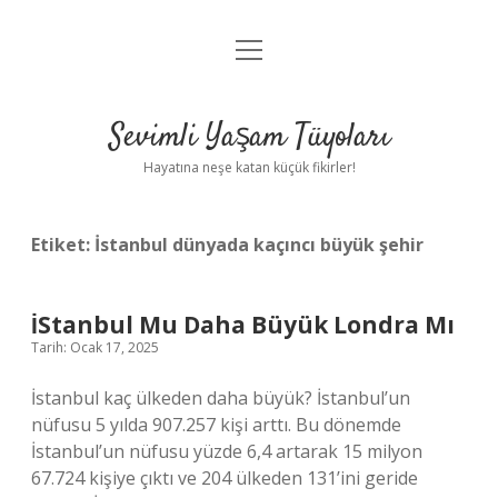
menüyü
Anasayfa
aç
Gizlilik Politikası
Sevimli Yaşam Tüyoları
Yasal Uyarı
Hayatına neşe katan küçük fikirler!
Hakkımızda
Etiket:
İstanbul dünyada kaçıncı büyük şehir
İStanbul Mu Daha Büyük Londra Mı
Tarih: Ocak 17, 2025
İstanbul kaç ülkeden daha büyük? İstanbul’un
nüfusu 5 yılda 907.257 kişi arttı. Bu dönemde
İstanbul’un nüfusu yüzde 6,4 artarak 15 milyon
67.724 kişiye çıktı ve 204 ülkeden 131’ini geride