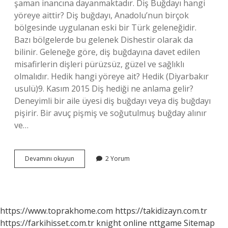
şaman inancına dayanmaktadır. Diş Buğdayı hangi
yöreye aittir? Diş buğdayı, Anadolu’nun birçok
bölgesinde uygulanan eski bir Türk geleneğidir.
Bazı bölgelerde bu gelenek Dishestir olarak da
bilinir. Geleneğe göre, diş buğdayına davet edilen
misafirlerin dişleri pürüzsüz, güzel ve sağlıklı
olmalıdır. Hedik hangi yöreye ait? Hedik (Diyarbakır
usulü)9. Kasım 2015 Diş hediği ne anlama gelir?
Deneyimli bir aile üyesi diş buğdayı veya diş buğdayı
pişirir. Bir avuç pişmiş ve soğutulmuş buğday alınır
ve…
Diş
Devamını okuyun
2 Yorum
Hediği
Hangi
Yöreye
Ait
https://www.toprakhome.com
https://takidizayn.com.tr
https://farkihisset.com.tr
knight online
nttgame
Sitemap