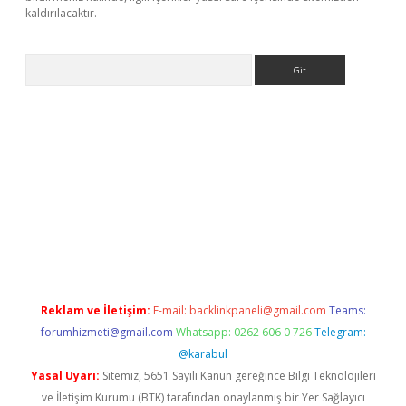
kaldırılacaktır.
Arama
etci
Reklam ve İletişim:
E-mail:
backlinkpaneli@gmail.com
Teams:
forumhizmeti@gmail.com
Whatsapp: 0262 606 0 726
Telegram:
@karabul
Yasal Uyarı:
Sitemiz, 5651 Sayılı Kanun gereğince Bilgi Teknolojileri
ve İletişim Kurumu (BTK) tarafından onaylanmış bir Yer Sağlayıcı