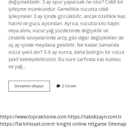
değişmektedir. 3 ay spor yaparsak ne olur? Ciddi bir
iyileşme mümkündür. Genellikle vücutta ciddi
iyileşmeler 3 ay içinde görülebilir, ancak özellikle kas
hacmi ve gücü açısından. Ayrıca, vücutta kilo kaybı
veya alımı, vücut yağ yüzdesinde değişiklik ve
zindelik seviyelerinde artış gibi diğer değişiklikler de
üç ay içinde meydana gelebilir. Ne kadar zamanda
vücut şekil alır? 3-6 ay sonra, daha belirgin bir vücut
şekli bekleyebilirsiniz. Bu süre zarfında kas kütlesi
ve yağ…
3
Devamını okuyun
2 Yorum
Ayda
Vücut
Şekillenir
Mi
https://www.toprakhome.com
https://takidizayn.com.tr
https://farkihisset.com.tr
knight online
nttgame
Sitemap