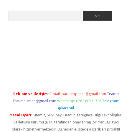
Arama
tci
Reklam ve İletişim:
E-mail:
backlinkpaneli@gmail.com
Teams:
forumhizmeti@gmail.com
Whatsapp: 0262 606 0 726
Telegram:
@karabul
Yasal Uyarı:
Sitemiz, 5651 Sayılı Kanun gereğince Bilgi Teknolojileri
ve İletişim Kurumu (BTK) tarafından onaylanmış bir Yer Sağlayıcı
olarak hizmet vermektedir. Bu nedenle, sitedeki içerikleri proaktif