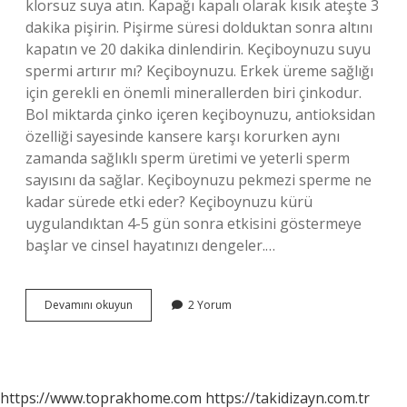
klorsuz suya atın. Kapağı kapalı olarak kısık ateşte 3
dakika pişirin. Pişirme süresi dolduktan sonra altını
kapatın ve 20 dakika dinlendirin. Keçiboynuzu suyu
spermi artırır mı? Keçiboynuzu. Erkek üreme sağlığı
için gerekli en önemli minerallerden biri çinkodur.
Bol miktarda çinko içeren keçiboynuzu, antioksidan
özelliği sayesinde kansere karşı korurken aynı
zamanda sağlıklı sperm üretimi ve yeterli sperm
sayısını da sağlar. Keçiboynuzu pekmezi sperme ne
kadar sürede etki eder? Keçiboynuzu kürü
uygulandıktan 4-5 gün sonra etkisini göstermeye
başlar ve cinsel hayatınızı dengeler.…
Sperm
Devamını okuyun
2 Yorum
Için
Keçiboynuzu
Nasıl
Tüketilir
https://www.toprakhome.com
https://takidizayn.com.tr