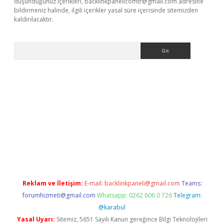
düşündüğünüz içerikleri,
backlinkpanelicomtr@gmail.com
adresine
bildirmeniz halinde, ilgili içerikler yasal süre içerisinde sitemizden
kaldırılacaktır.
Arama
etci
Reklam ve İletişim:
E-mail:
backlinkpaneli@gmail.com
Teams:
forumhizmeti@gmail.com
Whatsapp: 0262 606 0 726
Telegram:
@karabul
Yasal Uyarı:
Sitemiz, 5651 Sayılı Kanun gereğince Bilgi Teknolojileri