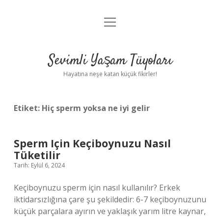
menüyü
Anasayfa
aç
Gizlilik Politikası
Sevimli Yaşam Tüyoları
Yasal Uyarı
Hayatına neşe katan küçük fikirler!
Hakkımızda
Etiket:
Hiç sperm yoksa ne iyi gelir
Sperm Için Keçiboynuzu Nasıl
Tüketilir
Tarih: Eylül 6, 2024
Keçiboynuzu sperm için nasıl kullanılır? Erkek
iktidarsızlığına çare şu şekildedir: 6-7 keçiboynuzunu
küçük parçalara ayırın ve yaklaşık yarım litre kaynar,