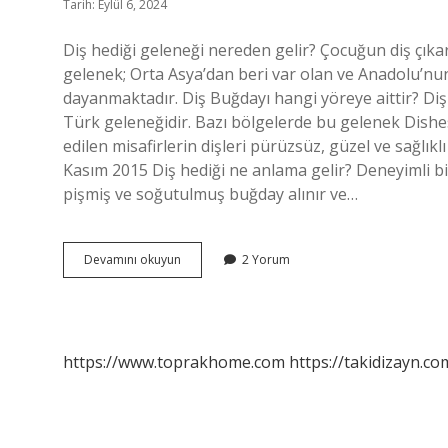
Tarih: Eylül 6, 2024
Diş hediği geleneği nereden gelir? Çocuğun diş çıkar
gelenek; Orta Asya’dan beri var olan ve Anadolu’nun
dayanmaktadır. Diş Buğdayı hangi yöreye aittir? Di
Türk geleneğidir. Bazı bölgelerde bu gelenek Dishes
edilen misafirlerin dişleri pürüzsüz, güzel ve sağlıkl
Kasım 2015 Diş hediği ne anlama gelir? Deneyimli bir 
pişmiş ve soğutulmuş buğday alınır ve…
Diş
Devamını okuyun
2 Yorum
Hediği
Hangi
Yöreye
Ait
https://www.toprakhome.com
https://takidizayn.co