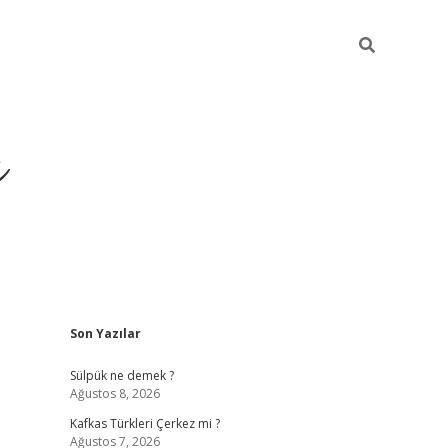
ı
Sidebar
Son Yazılar
betci
Sülpük ne demek ?
Ağustos 8, 2026
Kafkas Türkleri Çerkez mi ?
Ağustos 7, 2026