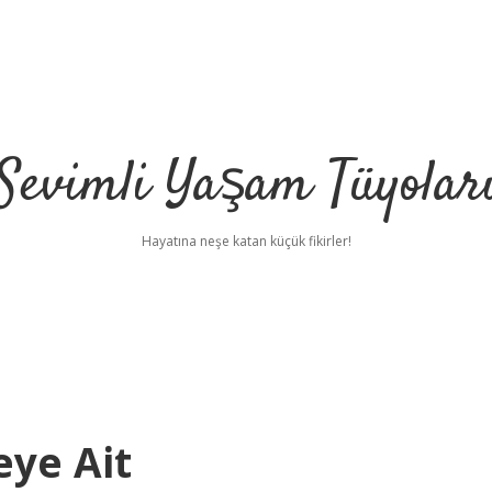
Sevimli Yaşam Tüyolar
Hayatına neşe katan küçük fikirler!
eye Ait