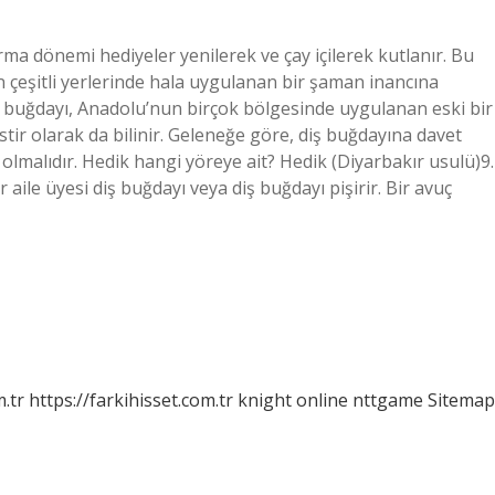
ma dönemi hediyeler yenilerek ve çay içilerek kutlanır. Bu
 çeşitli yerlerinde hala uygulanan bir şaman inancına
ş buğdayı, Anadolu’nun birçok bölgesinde uygulanan eski bir
tir olarak da bilinir. Geleneğe göre, diş buğdayına davet
ı olmalıdır. Hedik hangi yöreye ait? Hedik (Diyarbakır usulü)9.
aile üyesi diş buğdayı veya diş buğdayı pişirir. Bir avuç
m.tr
https://farkihisset.com.tr
knight online
nttgame
Sitemap