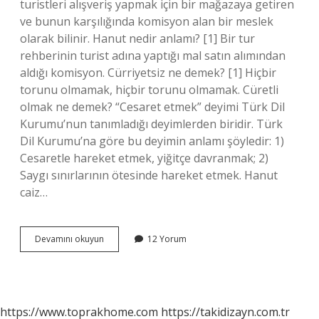
turistleri alışveriş yapmak için bir mağazaya getiren
ve bunun karşılığında komisyon alan bir meslek
olarak bilinir. Hanut nedir anlamı? [1] Bir tur
rehberinin turist adına yaptığı mal satın alımından
aldığı komisyon. Cürriyetsiz ne demek? [1] Hiçbir
torunu olmamak, hiçbir torunu olmamak. Cüretli
olmak ne demek? “Cesaret etmek” deyimi Türk Dil
Kurumu’nun tanımladığı deyimlerden biridir. Türk
Dil Kurumu’na göre bu deyimin anlamı şöyledir: 1)
Cesaretle hareket etmek, yiğitçe davranmak; 2)
Saygı sınırlarının ötesinde hareket etmek. Hanut
caiz…
Çultutmaz
Devamını okuyun
12 Yorum
Ne
Demek
https://www.toprakhome.com
https://takidizayn.com.tr