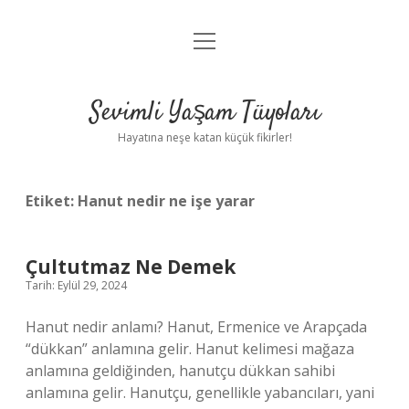
menüyü
Anasayfa
aç
Gizlilik Politikası
Sevimli Yaşam Tüyoları
Yasal Uyarı
Hayatına neşe katan küçük fikirler!
Hakkımızda
Etiket:
Hanut nedir ne işe yarar
Çultutmaz Ne Demek
Tarih: Eylül 29, 2024
Hanut nedir anlamı? Hanut, Ermenice ve Arapçada
“dükkan” anlamına gelir. Hanut kelimesi mağaza
anlamına geldiğinden, hanutçu dükkan sahibi
anlamına gelir. Hanutçu, genellikle yabancıları, yani