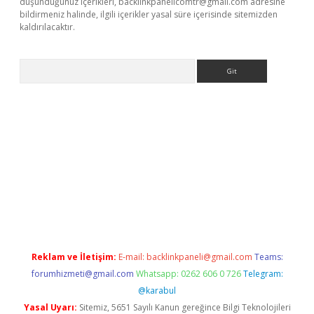
düşündüğünüz içerikleri,
backlinkpanelicomtr@gmail.com
adresine
bildirmeniz halinde, ilgili içerikler yasal süre içerisinde sitemizden
kaldırılacaktır.
Arama
etci
Reklam ve İletişim:
E-mail:
backlinkpaneli@gmail.com
Teams:
forumhizmeti@gmail.com
Whatsapp: 0262 606 0 726
Telegram:
@karabul
Yasal Uyarı:
Sitemiz, 5651 Sayılı Kanun gereğince Bilgi Teknolojileri