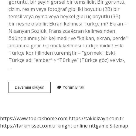
görüntü, bir şeyin görsel bir temsilidir. Bir görüntü,
çizim, resim veya fotoğraf gibi iki boyutlu (2B) bir
temsil veya oyma veya heykel gibi üç boyutlu (3B)
bir nesne olabilir. Ekran kelimesi Türkçe mi? Ekran –
Nisanyan Sözlük. Fransızca écran kelimesinden
ödünç alınmış bir kelimedir ve “kalkan, ekran, perde”
anlamına gelir. Görmek kelimesi Türkçe midir? Eski
Türkçe kör fiilinden türemiştir – “görmek”. Eski
Türkçe adı “ember” > “Türkiye” (Türkçe göz) ve viz-,
…
Görüntü
Devamını okuyun
Yorum Bırak
Kökeni
Türkçe
Mi
https://www.toprakhome.com
https://takidizayn.com.tr
https://farkihisset.com.tr
knight online
nttgame
Sitemap