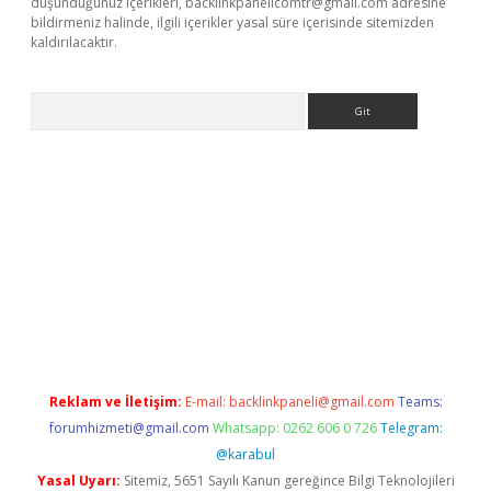
düşündüğünüz içerikleri,
backlinkpanelicomtr@gmail.com
adresine
bildirmeniz halinde, ilgili içerikler yasal süre içerisinde sitemizden
kaldırılacaktır.
Arama
etci
Reklam ve İletişim:
E-mail:
backlinkpaneli@gmail.com
Teams:
forumhizmeti@gmail.com
Whatsapp: 0262 606 0 726
Telegram:
@karabul
Yasal Uyarı:
Sitemiz, 5651 Sayılı Kanun gereğince Bilgi Teknolojileri