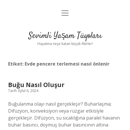
menüyü
Anasayfa
aç
Gizlilik Politikası
Sevimli Yaşam Tüyoları
Yasal Uyarı
Hayatına neşe katan küçük fikirler!
Hakkımızda
Etiket:
Evde pencere terlemesi nasıl önlenir
Buğu Nasıl Oluşur
Tarih: Eylül 6, 2024
Buğulanma olayı nasıl gerçekleşir? Buharlaşma;
Difüzyon, konveksiyon veya rüzgar etkisiyle
gerçekleşir. Difüzyon, su sıcaklığına paralel havanın
buhar basıncı, doymuş buhar basıncının altına