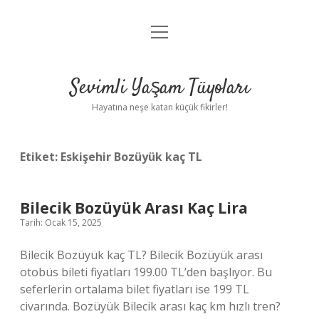
menüyü
Anasayfa
aç
Gizlilik Politikası
Sevimli Yaşam Tüyoları
Yasal Uyarı
Hayatına neşe katan küçük fikirler!
Hakkımızda
Etiket:
Eskişehir Bozüyük kaç TL
Bilecik Bozüyük Arası Kaç Lira
Tarih: Ocak 15, 2025
Bilecik Bozüyük kaç TL? Bilecik Bozüyük arası
otobüs bileti fiyatları 199.00 TL’den başlıyor. Bu
seferlerin ortalama bilet fiyatları ise 199 TL
civarında. Bozüyük Bilecik arası kaç km hızlı tren?