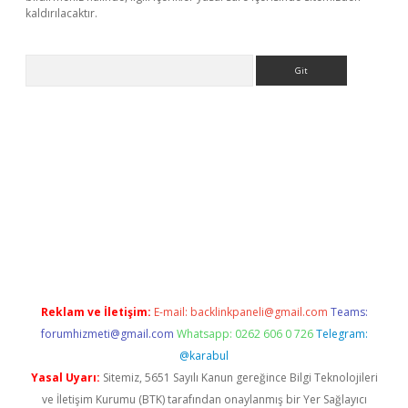
kaldırılacaktır.
Arama
etci
Reklam ve İletişim:
E-mail:
backlinkpaneli@gmail.com
Teams:
forumhizmeti@gmail.com
Whatsapp: 0262 606 0 726
Telegram:
@karabul
Yasal Uyarı:
Sitemiz, 5651 Sayılı Kanun gereğince Bilgi Teknolojileri
ve İletişim Kurumu (BTK) tarafından onaylanmış bir Yer Sağlayıcı