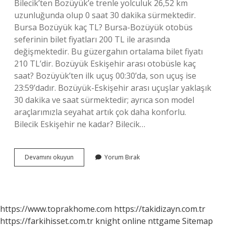
Bilecik’ten Bozüyük’e trenle yolculuk 26,52 km
uzunluğunda olup 0 saat 30 dakika sürmektedir.
Bursa Bozüyük kaç TL? Bursa-Bozüyük otobüs
seferinin bilet fiyatları 200 TL ile arasında
değişmektedir. Bu güzergahın ortalama bilet fiyatı
210 TL’dir. Bozüyük Eskişehir arası otobüsle kaç
saat? Bozüyük’ten ilk uçuş 00:30’da, son uçuş ise
23:59’dadır. Bozüyük-Eskişehir arası uçuşlar yaklaşık
30 dakika ve saat sürmektedir; ayrıca son model
araçlarımızla seyahat artık çok daha konforlu.
Bilecik Eskişehir ne kadar? Bilecik…
Bilecik
Devamını okuyun
Yorum Bırak
Bozüyük
Arası
Kaç
Lira
https://www.toprakhome.com
https://takidizayn.com.tr
https://farkihisset.com.tr
knight online
nttgame
Sitemap