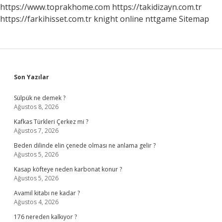
Nedir
https://www.toprakhome.com
https://takidizayn.com.tr
https://farkihisset.com.tr
knight online
nttgame
Sitemap
Sidebar
Son Yazılar
Sülpük ne demek ?
Ağustos 8, 2026
Kafkas Türkleri Çerkez mi ?
Ağustos 7, 2026
Beden dilinde elin çenede olması ne anlama gelir ?
Ağustos 5, 2026
Kasap köfteye neden karbonat konur ?
Ağustos 5, 2026
Avamil kitabı ne kadar ?
Ağustos 4, 2026
176 nereden kalkıyor ?