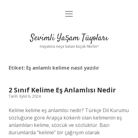
menüyü
Anasayfa
aç
Gizlilik Politikası
Sevimli Yaşam Tüyoları
Yasal Uyarı
Hayatına neşe katan küçük fikirler!
Hakkımızda
Etiket:
Eş anlamlı kelime nasıl yazılır
2 Sınıf Kelime Eş Anlamlısı Nedir
Tarih: Eylül 6, 2024
Kelime kelime eş anlamlısı nedir? Türkçe Dil Kurumu
sözlüğüne göre Arapça kökenli olan kelimenin eş
anlamlıları kelime, sözcük ve sözlüktür. Bazı
durumlarda “kelime” bir çağrışım olarak