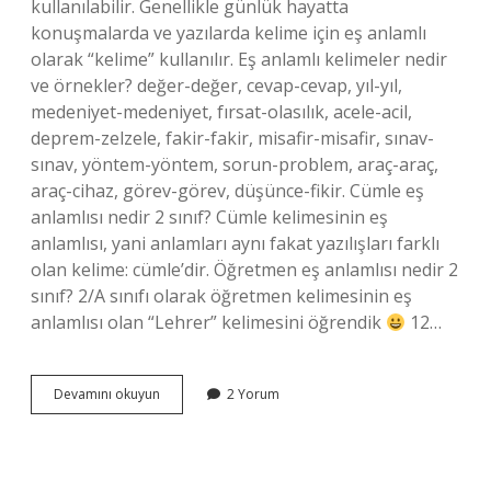
kullanılabilir. Genellikle günlük hayatta
konuşmalarda ve yazılarda kelime için eş anlamlı
olarak “kelime” kullanılır. Eş anlamlı kelimeler nedir
ve örnekler? değer-değer, cevap-cevap, yıl-yıl,
medeniyet-medeniyet, fırsat-olasılık, acele-acil,
deprem-zelzele, fakir-fakir, misafir-misafir, sınav-
sınav, yöntem-yöntem, sorun-problem, araç-araç,
araç-cihaz, görev-görev, düşünce-fikir. Cümle eş
anlamlısı nedir 2 sınıf? Cümle kelimesinin eş
anlamlısı, yani anlamları aynı fakat yazılışları farklı
olan kelime: cümle’dir. Öğretmen eş anlamlısı nedir 2
sınıf? 2/A sınıfı olarak öğretmen kelimesinin eş
anlamlısı olan “Lehrer” kelimesini öğrendik
12…
2
Devamını okuyun
2 Yorum
Sınıf
Kelime
Eş
Anlamlısı