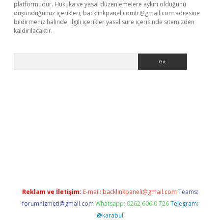
platformudur. Hukuka ve yasal düzenlemelere aykırı olduğunu
düşündüğünüz içerikleri,
backlinkpanelicomtr@gmail.com
adresine
bildirmeniz halinde, ilgili içerikler yasal süre içerisinde sitemizden
kaldırılacaktır.
Arama
etci
Reklam ve İletişim:
E-mail:
backlinkpaneli@gmail.com
Teams:
forumhizmeti@gmail.com
Whatsapp: 0262 606 0 726
Telegram:
@karabul