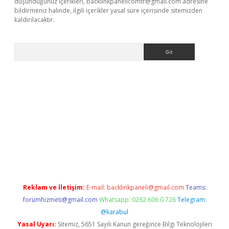
düşündüğünüz içerikleri,
backlinkpanelicomtr@gmail.com
adresine
bildirmeniz halinde, ilgili içerikler yasal süre içerisinde sitemizden
kaldırılacaktır.
Arama
betci
Reklam ve İletişim:
E-mail:
backlinkpaneli@gmail.com
Teams:
forumhizmeti@gmail.com
Whatsapp: 0262 606 0 726
Telegram:
@karabul
Yasal Uyarı:
Sitemiz, 5651 Sayılı Kanun gereğince Bilgi Teknolojileri