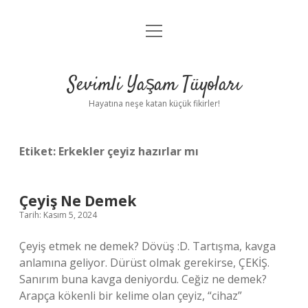
menüyü
Anasayfa
aç
Gizlilik Politikası
Sevimli Yaşam Tüyoları
Yasal Uyarı
Hayatına neşe katan küçük fikirler!
Hakkımızda
Etiket:
Erkekler çeyiz hazırlar mı
Çeyiş Ne Demek
Tarih: Kasım 5, 2024
Çeyiş etmek ne demek? Dövüş :D. Tartışma, kavga
anlamına geliyor. Dürüst olmak gerekirse, ÇEKİŞ.
Sanırım buna kavga deniyordu. Ceğiz ne demek?
Arapça kökenli bir kelime olan çeyiz, “cihaz”