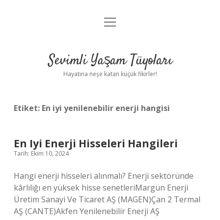
menüyü
Anasayfa
aç
Gizlilik Politikası
Sevimli Yaşam Tüyoları
Yasal Uyarı
Hayatına neşe katan küçük fikirler!
Hakkımızda
Etiket:
En iyi yenilenebilir enerji hangisi
En Iyi Enerji Hisseleri Hangileri
Tarih: Ekim 10, 2024
Hangi enerji hisseleri alınmalı? Enerji sektöründe
kârlılığı en yüksek hisse senetleriMargün Enerji
Üretim Sanayi Ve Ticaret AŞ (MAGEN)Çan 2 Termal
AŞ (CANTE)Akfen Yenilenebilir Enerji AŞ