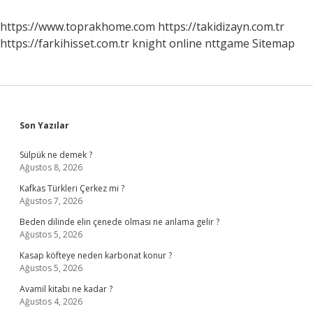
Hangileri
https://www.toprakhome.com
https://takidizayn.com.tr
https://farkihisset.com.tr
knight online
nttgame
Sitemap
Sidebar
Son Yazılar
Sülpük ne demek ?
Ağustos 8, 2026
Kafkas Türkleri Çerkez mi ?
Ağustos 7, 2026
Beden dilinde elin çenede olması ne anlama gelir ?
Ağustos 5, 2026
Kasap köfteye neden karbonat konur ?
Ağustos 5, 2026
Avamil kitabı ne kadar ?
Ağustos 4, 2026