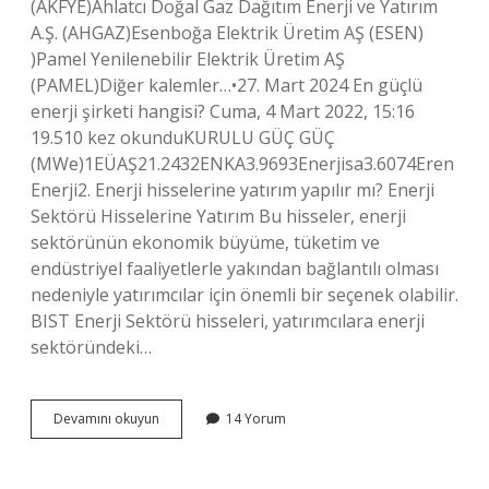
(AKFYE)Ahlatcı Doğal Gaz Dağıtım Enerji ve Yatırım
A.Ş. (AHGAZ)Esenboğa Elektrik Üretim AŞ (ESEN)
)Pamel Yenilenebilir Elektrik Üretim AŞ
(PAMEL)Diğer kalemler…•27. Mart 2024 En güçlü
enerji şirketi hangisi? Cuma, 4 Mart 2022, 15:16
19.510 kez okunduKURULU GÜÇ GÜÇ
(MWe)1EÜAŞ21.2432ENKA3.9693Enerjisa3.6074Eren
Enerji2. Enerji hisselerine yatırım yapılır mı? Enerji
Sektörü Hisselerine Yatırım Bu hisseler, enerji
sektörünün ekonomik büyüme, tüketim ve
endüstriyel faaliyetlerle yakından bağlantılı olması
nedeniyle yatırımcılar için önemli bir seçenek olabilir.
BIST Enerji Sektörü hisseleri, yatırımcılara enerji
sektöründeki…
En
Devamını okuyun
14 Yorum
Iyi
Enerji
Hisseleri