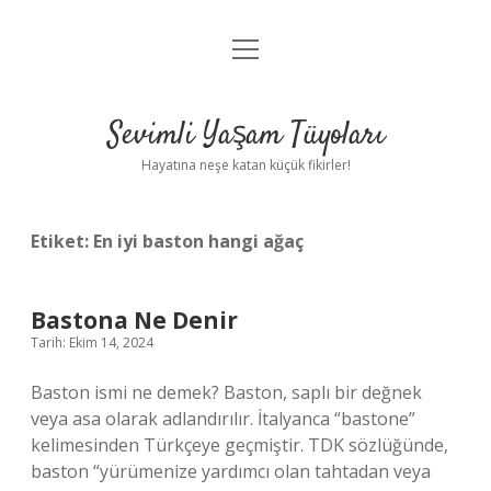
menüyü
Anasayfa
aç
Gizlilik Politikası
Sevimli Yaşam Tüyoları
Yasal Uyarı
Hayatına neşe katan küçük fikirler!
Hakkımızda
Etiket:
En iyi baston hangi ağaç
Bastona Ne Denir
Tarih: Ekim 14, 2024
Baston ismi ne demek? Baston, saplı bir değnek
veya asa olarak adlandırılır. İtalyanca “bastone”
kelimesinden Türkçeye geçmiştir. TDK sözlüğünde,
baston “yürümenize yardımcı olan tahtadan veya