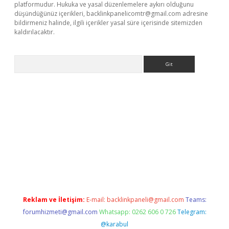
platformudur. Hukuka ve yasal düzenlemelere aykırı olduğunu
düşündüğünüz içerikleri,
backlinkpanelicomtr@gmail.com
adresine
bildirmeniz halinde, ilgili içerikler yasal süre içerisinde sitemizden
kaldırılacaktır.
Arama
etci
Reklam ve İletişim:
E-mail:
backlinkpaneli@gmail.com
Teams:
forumhizmeti@gmail.com
Whatsapp: 0262 606 0 726
Telegram:
@karabul