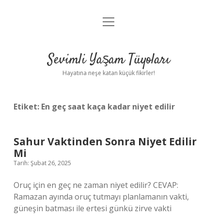
menüyü
Anasayfa
aç
Gizlilik Politikası
Sevimli Yaşam Tüyoları
Yasal Uyarı
Hayatına neşe katan küçük fikirler!
Hakkımızda
Etiket:
En geç saat kaça kadar niyet edilir
Sahur Vaktinden Sonra Niyet Edilir
Mi
Tarih: Şubat 26, 2025
Oruç için en geç ne zaman niyet edilir? CEVAP:
Ramazan ayında oruç tutmayı planlamanın vakti,
güneşin batması ile ertesi günkü zirve vakti