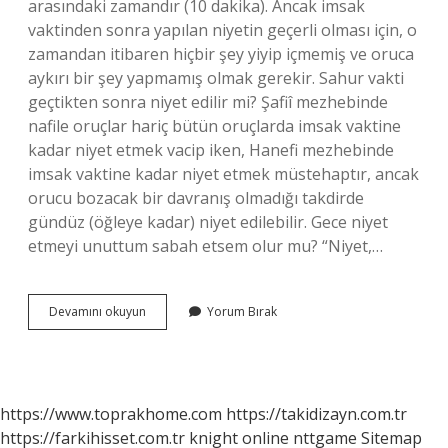
arasındaki zamandır (10 dakika). Ancak imsak
vaktinden sonra yapılan niyetin geçerli olması için, o
zamandan itibaren hiçbir şey yiyip içmemiş ve oruca
aykırı bir şey yapmamış olmak gerekir. Sahur vakti
geçtikten sonra niyet edilir mi? Şafiî mezhebinde
nafile oruçlar hariç bütün oruçlarda imsak vaktine
kadar niyet etmek vacip iken, Hanefi mezhebinde
imsak vaktine kadar niyet etmek müstehaptır, ancak
orucu bozacak bir davranış olmadığı takdirde
gündüz (öğleye kadar) niyet edilebilir. Gece niyet
etmeyi unuttum sabah etsem olur mu? “Niyet,…
Sahur
Devamını okuyun
Yorum Bırak
Vaktinden
Sonra
Niyet
Edilir
Mi
https://www.toprakhome.com
https://takidizayn.com.tr
https://farkihisset.com.tr
knight online
nttgame
Sitemap