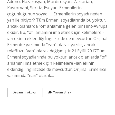
Adono, Hazarosyan, Mardirosyan, Zartarian,
Kastoryani, Serkiz, Eseyan. Ermenilerin
çoğunluğunun soyadı … Ermenilerin soyadı neden
yan ile bitiyor? Tüm Ermeni soyadlarında bu yoktur,
ancak olanlarda “of” anlamına gelen bir Hint-Avrupa
ekidir. Bu, “of” anlamını ima etmek için kelimelere -
ian ekinin eklendiği İngilizcede de mevcuttur. Orijinal
Ermenice yazımında “ean” olarak yazılır, ancak
telaffuzu “yan” olarak değişmiştir.21 Eylül 2017Tüm
Ermeni soyadlarında bu yoktur, ancak olanlarda “of”
anlamını ima etmek için kelimelere -ian ekinin
eklendiği İngilizcede de mevcuttur. Orijinal Ermenice
yazımında “ean” olarak…
Soyadı
Devamını okuyun
Yorum Bırak
Oğlu
Ile
Biten
Ermeni