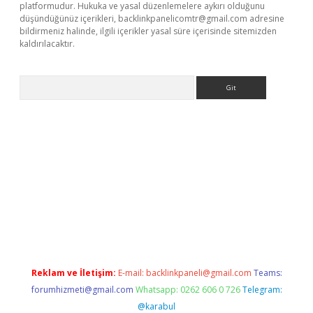
platformudur. Hukuka ve yasal düzenlemelere aykırı olduğunu
düşündüğünüz içerikleri,
backlinkpanelicomtr@gmail.com
adresine
bildirmeniz halinde, ilgili içerikler yasal süre içerisinde sitemizden
kaldırılacaktır.
Arama
etci
Reklam ve İletişim:
E-mail:
backlinkpaneli@gmail.com
Teams:
forumhizmeti@gmail.com
Whatsapp: 0262 606 0 726
Telegram:
@karabul