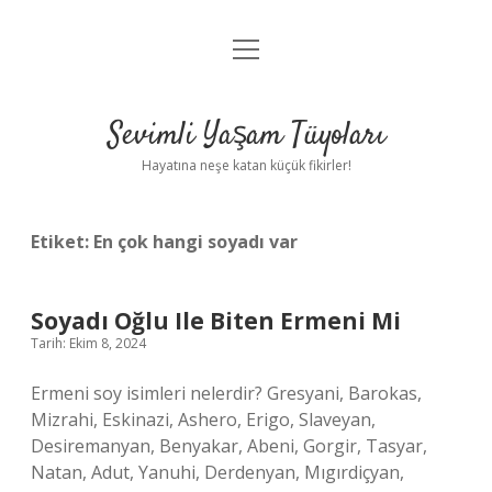
menüyü
Anasayfa
aç
Gizlilik Politikası
Sevimli Yaşam Tüyoları
Yasal Uyarı
Hayatına neşe katan küçük fikirler!
Hakkımızda
Etiket:
En çok hangi soyadı var
Soyadı Oğlu Ile Biten Ermeni Mi
Tarih: Ekim 8, 2024
Ermeni soy isimleri nelerdir? Gresyani, Barokas,
Mizrahi, Eskinazi, Ashero, Erigo, Slaveyan,
Desiremanyan, Benyakar, Abeni, Gorgir, Tasyar,
Natan, Adut, Yanuhi, Derdenyan, Mıgırdiçyan,