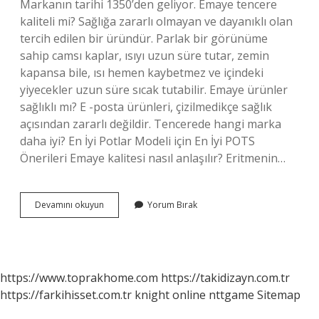
Markanın tarihi 1350’den geliyor. Emaye tencere
kaliteli mi? Sağlığa zararlı olmayan ve dayanıklı olan
tercih edilen bir üründür. Parlak bir görünüme
sahip camsı kaplar, ısıyı uzun süre tutar, zemin
kapansa bile, ısı hemen kaybetmez ve içindeki
yiyecekler uzun süre sıcak tutabilir. Emaye ürünler
sağlıklı mı? E -posta ürünleri, çizilmedikçe sağlık
açısından zararlı değildir. Tencerede hangi marka
daha iyi? En İyi Potlar Modeli için En İyi POTS
Önerileri Emaye kalitesi nasıl anlaşılır? Eritmenin…
En
Devamını okuyun
Yorum Bırak
Iyi
Emaye
Markası
Hangisi
https://www.toprakhome.com
https://takidizayn.com.tr
https://farkihisset.com.tr
knight online
nttgame
Sitemap