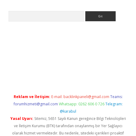
Arama
etci
Reklam ve İletişim:
E-mail:
backlinkpaneli@gmail.com
Teams:
forumhizmeti@gmail.com
Whatsapp: 0262 606 0 726
Telegram:
@karabul
Yasal Uyarı:
Sitemiz, 5651 Sayılı Kanun gereğince Bilgi Teknolojileri
ve İletişim Kurumu (BTK) tarafından onaylanmış bir Yer Sağlayıcı
olarak hizmet vermektedir. Bu nedenle, sitedeki içerikleri proaktif