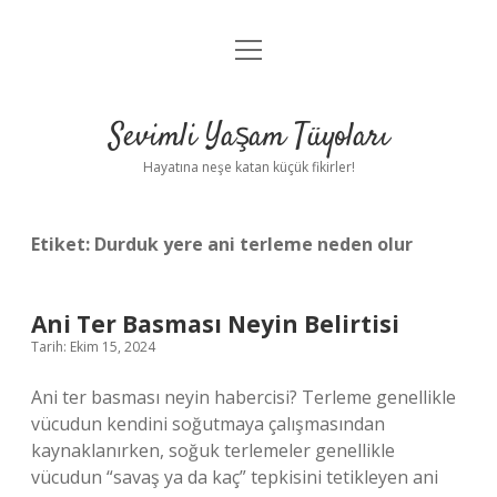
menüyü
Anasayfa
aç
Gizlilik Politikası
Sevimli Yaşam Tüyoları
Yasal Uyarı
Hayatına neşe katan küçük fikirler!
Hakkımızda
Etiket:
Durduk yere ani terleme neden olur
Ani Ter Basması Neyin Belirtisi
Tarih: Ekim 15, 2024
Ani ter basması neyin habercisi? Terleme genellikle
vücudun kendini soğutmaya çalışmasından
kaynaklanırken, soğuk terlemeler genellikle
vücudun “savaş ya da kaç” tepkisini tetikleyen ani