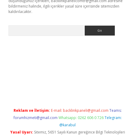
düşündüğünüz içerikleri,
backlinkpanelicomtr@gmail.com
adresine
bildirmeniz halinde, ilgili içerikler yasal süre içerisinde sitemizden
kaldırılacaktır.
Arama
etci
Reklam ve İletişim:
E-mail:
backlinkpaneli@gmail.com
Teams:
forumhizmeti@gmail.com
Whatsapp: 0262 606 0 726
Telegram:
@karabul
Yasal Uyarı:
Sitemiz, 5651 Sayılı Kanun gereğince Bilgi Teknolojileri