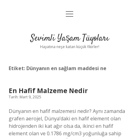
menüyü
Anasayfa
aç
Gizlilik Politikası
Sevimli Yaşam Tüyoları
Yasal Uyarı
Hayatına neşe katan küçük fikirler!
Hakkımızda
Etiket:
Dünyanın en sağlam maddesi ne
En Hafif Malzeme Nedir
Tarih: Mart 9, 2025
Dünyanın en hafif malzemesi nedir? Aynı zamanda
grafen aerojel, Dünya’daki en hafif element olan
hidrojenden iki kat ağır olsa da, ikinci en hafif
element olan ve 0.1786 mg/cm3 yoğunluğa sahip