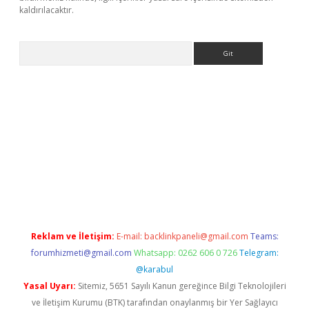
kaldırılacaktır.
Arama
etci
Reklam ve İletişim:
E-mail:
backlinkpaneli@gmail.com
Teams:
forumhizmeti@gmail.com
Whatsapp: 0262 606 0 726
Telegram:
@karabul
Yasal Uyarı:
Sitemiz, 5651 Sayılı Kanun gereğince Bilgi Teknolojileri
ve İletişim Kurumu (BTK) tarafından onaylanmış bir Yer Sağlayıcı