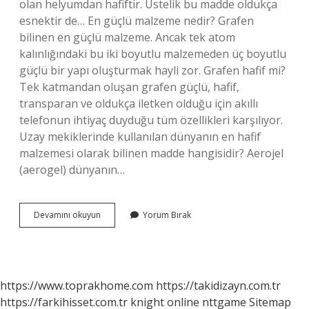
olan helyumdan hafiftir. Üstelik bu madde oldukça
esnektir de… En güçlü malzeme nedir? Grafen
bilinen en güçlü malzeme. Ancak tek atom
kalınlığındaki bu iki boyutlu malzemeden üç boyutlu
güçlü bir yapı oluşturmak hayli zor. Grafen hafif mi?
Tek katmandan oluşan grafen güçlü, hafif,
transparan ve oldukça iletken olduğu için akıllı
telefonun ihtiyaç duyduğu tüm özellikleri karşılıyor.
Uzay mekiklerinde kullanılan dünyanın en hafif
malzemesi olarak bilinen madde hangisidir? Aerojel
(aerogel) dünyanın…
En
Devamını okuyun
Yorum Bırak
Hafif
Malzeme
Nedir
https://www.toprakhome.com
https://takidizayn.com.tr
https://farkihisset.com.tr
knight online
nttgame
Sitemap