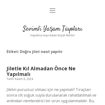
menüyü
Anasayfa
aç
Gizlilik Politikası
Sevimli Yaşam Tüyoları
Yasal Uyarı
Hayatına neşe katan küçük fikirler!
Hakkımızda
Etiket:
Doğru jilet nasıl yapılır
Jiletle Kıl Almadan Önce Ne
Yapılmalı
Tarih: Kasım 8, 2024
Jiletin puruzsuz olması için ne yapmalı? Tıraştan
sonra cilt soğuk suyla durulanarak rahatlatılmalı ve
ardından nemlendirici bir ürün uygulanmalıdır. Bu,