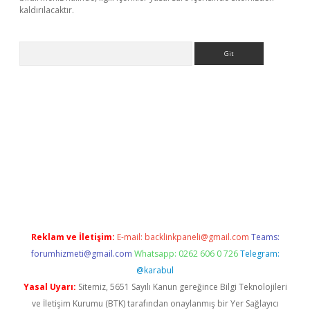
kaldırılacaktır.
Arama
tci
Reklam ve İletişim:
E-mail:
backlinkpaneli@gmail.com
Teams:
forumhizmeti@gmail.com
Whatsapp: 0262 606 0 726
Telegram:
@karabul
Yasal Uyarı:
Sitemiz, 5651 Sayılı Kanun gereğince Bilgi Teknolojileri
ve İletişim Kurumu (BTK) tarafından onaylanmış bir Yer Sağlayıcı