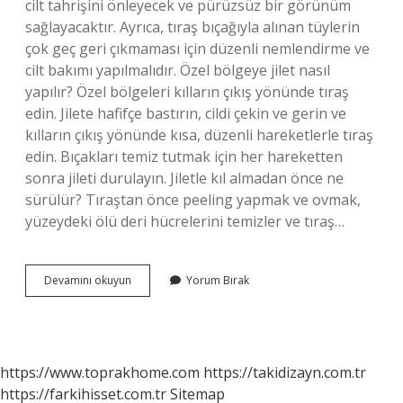
cilt tahrişini önleyecek ve pürüzsüz bir görünüm
sağlayacaktır. Ayrıca, tıraş bıçağıyla alınan tüylerin
çok geç geri çıkmaması için düzenli nemlendirme ve
cilt bakımı yapılmalıdır. Özel bölgeye jilet nasıl
yapılır? Özel bölgeleri kılların çıkış yönünde tıraş
edin. Jilete hafifçe bastırın, cildi çekin ve gerin ve
kılların çıkış yönünde kısa, düzenli hareketlerle tıraş
edin. Bıçakları temiz tutmak için her hareketten
sonra jileti durulayın. Jiletle kıl almadan önce ne
sürülür? Tıraştan önce peeling yapmak ve ovmak,
yüzeydeki ölü deri hücrelerini temizler ve tıraş…
Jiletle
Devamını okuyun
Yorum Bırak
Kıl
Almadan
Önce
Ne
Yapılmalı
https://www.toprakhome.com
https://takidizayn.com.tr
https://farkihisset.com.tr
Sitemap