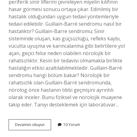
periferik sinir liflerini çevreleyen miyelin kılıfının
hasar görmesi sonucu ortaya çıkar. Edinilmiş bir
hastalık olduğundan uygun tedavi yöntemleriyle
tedavi edilebilir. Guillain-Barré sendromu nasıl bir
hastalıktır? Guillain-Barre sendromu; Sinir
sisteminde oluşan, kas güçsüzlüğü, refleks kaybı,
vücutta uyuşma ve karıncalanma gibi belirtilere yol
açan, geçici felce neden olabilen nörolojik bir
rahatsızlıktır. Kesin bir tedavisi olmamakla birlikte
hastalığın etkisi azaltılabilmektedir. Guillain-Barré
sendromu hangi bölüm bakar? Nörolojik bir
rahatsızlık olan Guillain-Barré sendromunda,
nörolog önce hastanın tıbbi geçmişini ayrıntılı
olarak inceler. Bunu fiziksel ve nörolojik muayene
takip eder. Tanıyı desteklemek için laboratuvar…
Guillain-
Devamını okuyun
10 Yorum
Barré
Sendromu