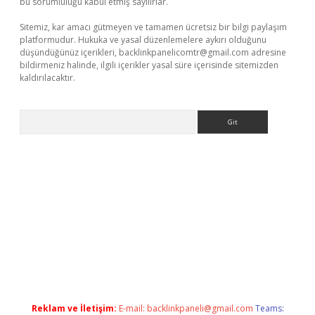
bu sorumluluğu kabul etmiş sayılırlar.
Sitemiz, kar amacı gütmeyen ve tamamen ücretsiz bir bilgi paylaşım
platformudur. Hukuka ve yasal düzenlemelere aykırı olduğunu
düşündüğünüz içerikleri,
backlinkpanelicomtr@gmail.com
adresine
bildirmeniz halinde, ilgili içerikler yasal süre içerisinde sitemizden
kaldırılacaktır.
Arama
betci
Reklam ve İletişim:
E-mail:
backlinkpaneli@gmail.com
Teams: