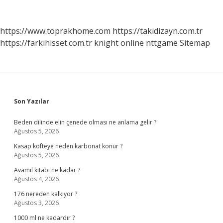
Hangi
Tip
Polinöropati
https://www.toprakhome.com
https://takidizayn.com.tr
Nedir
https://farkihisset.com.tr
knight online
nttgame
Sitemap
Sidebar
Son Yazılar
Beden dilinde elin çenede olması ne anlama gelir ?
Ağustos 5, 2026
Kasap köfteye neden karbonat konur ?
Ağustos 5, 2026
Avamil kitabı ne kadar ?
Ağustos 4, 2026
176 nereden kalkıyor ?
Ağustos 3, 2026
1000 ml ne kadardır ?