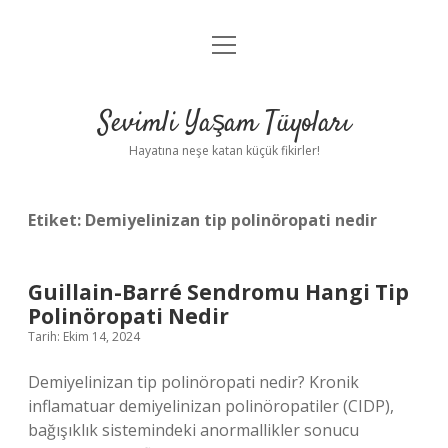
menüyü
Anasayfa
aç
Gizlilik Politikası
Sevimli Yaşam Tüyoları
Yasal Uyarı
Hayatına neşe katan küçük fikirler!
Hakkımızda
Etiket:
Demiyelinizan tip polinöropati nedir
Guillain-Barré Sendromu Hangi Tip
Polinöropati Nedir
Tarih: Ekim 14, 2024
Demiyelinizan tip polinöropati nedir? Kronik
inflamatuar demiyelinizan polinöropatiler (CIDP),
bağışıklık sistemindeki anormallikler sonucu