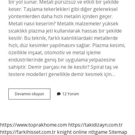
bir yol sunar. Metali pürüzsüz ve etkili bir şekilde
keser. Taşlama tekerlekleri gibi diğer geleneksel
yöntemlerden daha hızlı metalin içinden geçer.
Metali nasıl keserim? Metalik malzemeler yüksek
sıcaklıklı plazma jeti kullanılarak hassas bir şekilde
kesilir. Bu teknik, farklı kalınlıklardaki metallerde
hızlı, düz kesimler yapılmasını sağlar. Plazma kesimi,
özellikle inşaat, otomotiv ve metal işleme
endüstrilerinde geniş bir uygulama yelpazesine
sahiptir. Demir parçası ne ile kesilir? Spiral taş ve
testere modelleri genellikle demir kesmek için…
Metal
Devamını okuyun
12 Yorum
Ne
Ile
Kesilir
https://www.toprakhome.com
https://takidizayn.com.tr
https://farkihisset.com.tr
knight online
nttgame
Sitemap