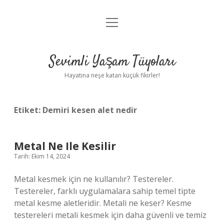
menüyü
Anasayfa
aç
Gizlilik Politikası
Sevimli Yaşam Tüyoları
Yasal Uyarı
Hayatına neşe katan küçük fikirler!
Hakkımızda
Etiket:
Demiri kesen alet nedir
Metal Ne Ile Kesilir
Tarih: Ekim 14, 2024
Metal kesmek için ne kullanılır? Testereler.
Testereler, farklı uygulamalara sahip temel tipte
metal kesme aletleridir. Metali ne keser? Kesme
testereleri metali kesmek için daha güvenli ve temiz