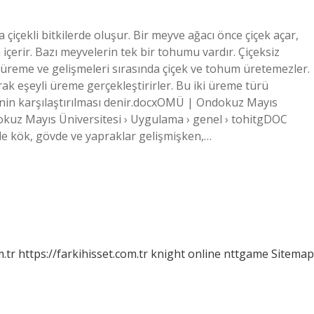
çiçekli bitkilerde oluşur. Bir meyve ağacı önce çiçek açar,
içerir. Bazı meyvelerin tek bir tohumu vardır. Çiçeksiz
er üreme ve gelişmeleri sırasında çiçek ve tohum üretemezler.
k eşeyli üreme gerçekleştirirler. Bu iki üreme türü
erinin karşılaştırılması denir.docxOMÜ | Ondokuz Mayıs
okuz Mayıs Üniversitesi › Uygulama › genel › tohitgDOC
erde kök, gövde ve yapraklar gelişmişken,…
m.tr
https://farkihisset.com.tr
knight online
nttgame
Sitemap