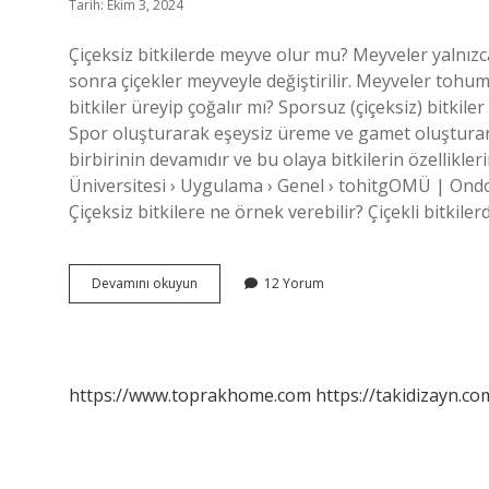
Tarih: Ekim 3, 2024
Çiçeksiz bitkilerde meyve olur mu? Meyveler yalnızca 
sonra çiçekler meyveyle değiştirilir. Meyveler tohum 
bitkiler üreyip çoğalır mı? Sporsuz (çiçeksiz) bitkil
Spor oluşturarak eşeysiz üreme ve gamet oluşturara
birbirinin devamıdır ve bu olaya bitkilerin özellikl
Üniversitesi › Uygulama › Genel › tohitgOMÜ | Ond
Çiçeksiz bitkilere ne örnek verebilir? Çiçekli bitkil
Çiçeksiz
Devamını okuyun
12 Yorum
Bitkiler
Meyve
Verir
Mi
https://www.toprakhome.com
https://takidizayn.co