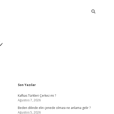
ı
Sidebar
Son Yazılar
betci
Kafkas Türkleri Çerkez mi ?
Ağustos 7, 2026
Beden dilinde elin çenede olması ne anlama gelir ?
Ağustos 5, 2026