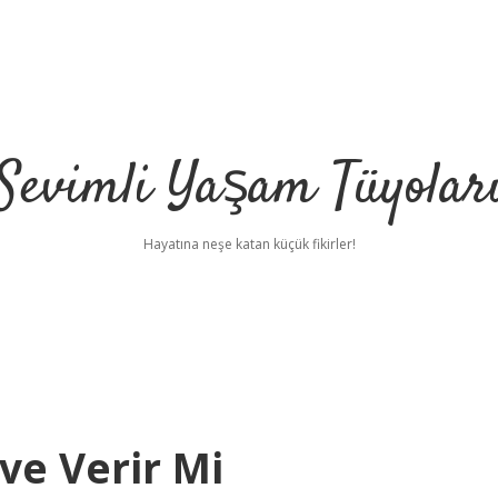
Sevimli Yaşam Tüyolar
Hayatına neşe katan küçük fikirler!
ve Verir Mi