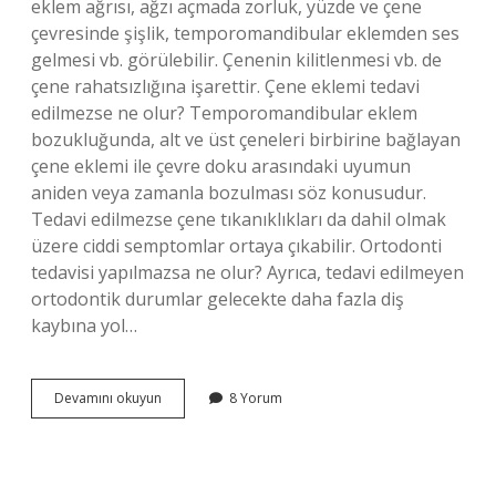
eklem ağrısı, ağzı açmada zorluk, yüzde ve çene
çevresinde şişlik, temporomandibular eklemden ses
gelmesi vb. görülebilir. Çenenin kilitlenmesi vb. de
çene rahatsızlığına işarettir. Çene eklemi tedavi
edilmezse ne olur? Temporomandibular eklem
bozukluğunda, alt ve üst çeneleri birbirine bağlayan
çene eklemi ile çevre doku arasındaki uyumun
aniden veya zamanla bozulması söz konusudur.
Tedavi edilmezse çene tıkanıklıkları da dahil olmak
üzere ciddi semptomlar ortaya çıkabilir. Ortodonti
tedavisi yapılmazsa ne olur? Ayrıca, tedavi edilmeyen
ortodontik durumlar gelecekte daha fazla diş
kaybına yol…
Çene
Devamını okuyun
8 Yorum
Bozukluğu
Tedavi
Edilmezse
Ne