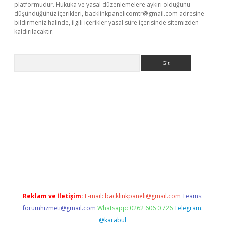
platformudur. Hukuka ve yasal düzenlemelere aykırı olduğunu
düşündüğünüz içerikleri,
backlinkpanelicomtr@gmail.com
adresine
bildirmeniz halinde, ilgili içerikler yasal süre içerisinde sitemizden
kaldırılacaktır.
Arama
tci
Reklam ve İletişim:
E-mail:
backlinkpaneli@gmail.com
Teams:
forumhizmeti@gmail.com
Whatsapp: 0262 606 0 726
Telegram:
@karabul