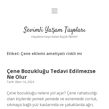
menüyü
Anasayfa
aç
Gizlilik Politikası
Sevimli Yaşam Tüyoları
Yasal Uyarı
Hayatına neşe katan küçük fikirler!
Hakkımızda
Etiket:
Çene eklemi ameliyatı riskli mi
Çene Bozukluğu Tedavi Edilmezse
Ne Olur
Tarih: Ekim 14, 2024
Çene bozukluğu nelere yol açar? Çene rahatsızlığı
olan kişilerde yemek yemede ve esnemede zorluk,
sıkmaya bağlı yüz kaslarında ve şakaklarda ağrı,