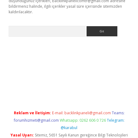
düşündüğünüz içerikleri,
backlinkpanelicomtr@gmail.com
adresine
bildirmeniz halinde, ilgili içerikler yasal süre içerisinde sitemizden
kaldırılacaktır.
Arama
etci
Reklam ve İletişim:
E-mail:
backlinkpaneli@gmail.com
Teams:
forumhizmeti@gmail.com
Whatsapp: 0262 606 0 726
Telegram:
@karabul
Yasal Uyarı:
Sitemiz, 5651 Sayılı Kanun gereğince Bilgi Teknolojileri