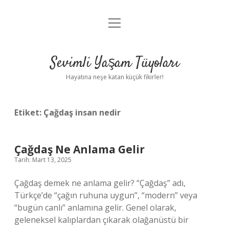
menüyü
Anasayfa
aç
Gizlilik Politikası
Sevimli Yaşam Tüyoları
Yasal Uyarı
Hayatına neşe katan küçük fikirler!
Hakkımızda
Etiket:
Çağdaş insan nedir
Çağdaş Ne Anlama Gelir
Tarih: Mart 13, 2025
Çağdaş demek ne anlama gelir? “Çağdaş” adı,
Türkçe’de “çağın ruhuna uygun”, “modern” veya
“bugün canlı” anlamına gelir. Genel olarak,
geleneksel kalıplardan çıkarak olağanüstü bir