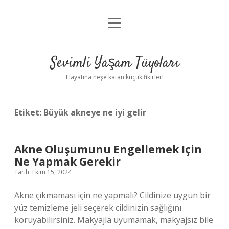
menüyü
Anasayfa
aç
Gizlilik Politikası
Sevimli Yaşam Tüyoları
Yasal Uyarı
Hayatına neşe katan küçük fikirler!
Hakkımızda
Etiket:
Büyük akneye ne iyi gelir
Akne Oluşumunu Engellemek Için
Ne Yapmak Gerekir
Tarih: Ekim 15, 2024
Akne çıkmaması için ne yapmalı? Cildinize uygun bir
yüz temizleme jeli seçerek cildinizin sağlığını
koruyabilirsiniz. Makyajla uyumamak, makyajsız bile