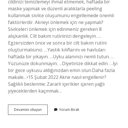
cildinizi temizlemeyi ihmal etmemek, haftada bir
maske yapmak ve düzenli aralıklarla peeling
kullanmak sivilce oluşumunu engellemede önemli
faktörlerdir. Akneyi önlemek için ne yapmalı?
Sivilceleri önlemek için edinmeniz gereken 8
alışkanlık. Cilt bakım rutininizi dengeleyin. …
Egzersizden önce ve sonra bir cilt bakım rutini
oluşturmalısınız. …Yastık kılıflarını ve havluları
haftada bir yıkayın. …Uyku alanınızı nemli tutun. …
Yüzünüze dokunmayın. …Diyetinize dikkat edin. …İyi
bir gece uykusu aldığınızdan emin olun.Daha fazla
makale…•15 Şubat 2022 Akne nasıl engellenir?
Sağlıklı beslenme: Zararlı içerikler içeren yağlı
yiyeceklerden kaçınmak…
Akne
Devamını okuyun
Yorum Bırak
Oluşumunu
Engellemek
Için