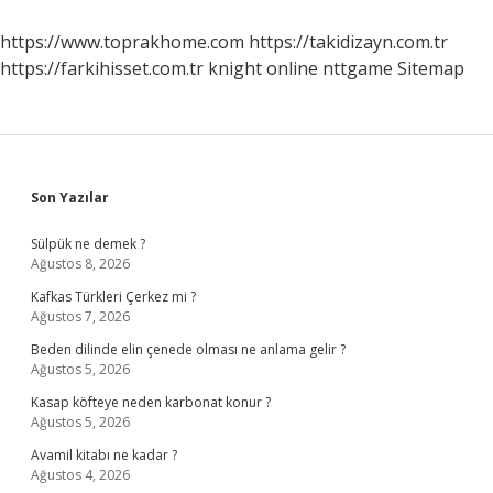
Ne
Yapmak
https://www.toprakhome.com
https://takidizayn.com.tr
Gerekir
https://farkihisset.com.tr
knight online
nttgame
Sitemap
Sidebar
Son Yazılar
Sülpük ne demek ?
Ağustos 8, 2026
Kafkas Türkleri Çerkez mi ?
Ağustos 7, 2026
Beden dilinde elin çenede olması ne anlama gelir ?
Ağustos 5, 2026
Kasap köfteye neden karbonat konur ?
Ağustos 5, 2026
Avamil kitabı ne kadar ?
Ağustos 4, 2026