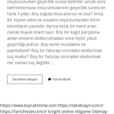
oluşturulurken geçerlilik süresi belirtilir; ancak süre
belirtilmemişse imza sirkülerinin geçerlilik süresi en
fazla 3 yıldır. Boş kağıda imza atılırsa ne olur? İmza;
Bir kişinin adını ve soyadını veya bunlardan birini
tanımlayan yazısıdır. Ayrıca imza, bir kanıt aracı
olarak büyük önem taşır. Boş bir kağıt parçasına
atılan imzanın doldurulmadan önce hiçbir yasal
geçerliliği yoktur. Boş senet imzaladım ne
yapmalıyım? Boş bir faturayı sonradan doldurmak
suç mudur? Boş bir faturayı sonradan doldurmak
her zaman suç değildir.…
Atilan
Devamını okuyun
Yorum Bırak
Imza
Kaç
Yıl
Içinde
Geçerli
https://www.toprakhome.com
https://takidizayn.com.tr
https://farkihisset.com.tr
knight online
nttgame
Sitemap