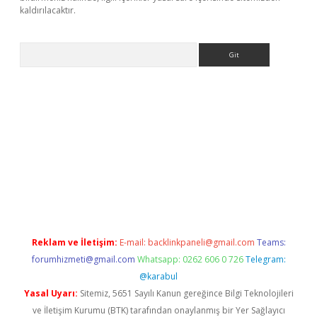
kaldırılacaktır.
Arama
tci
Reklam ve İletişim:
E-mail:
backlinkpaneli@gmail.com
Teams:
forumhizmeti@gmail.com
Whatsapp: 0262 606 0 726
Telegram:
@karabul
Yasal Uyarı:
Sitemiz, 5651 Sayılı Kanun gereğince Bilgi Teknolojileri
ve İletişim Kurumu (BTK) tarafından onaylanmış bir Yer Sağlayıcı