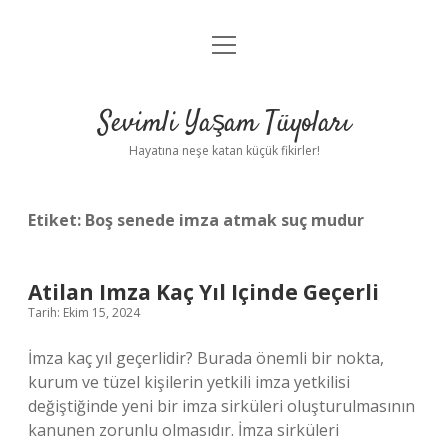
menüyü
Anasayfa
aç
Gizlilik Politikası
Sevimli Yaşam Tüyoları
Yasal Uyarı
Hayatına neşe katan küçük fikirler!
Hakkımızda
Etiket:
Boş senede imza atmak suç mudur
Atilan Imza Kaç Yıl Içinde Geçerli
Tarih: Ekim 15, 2024
İmza kaç yıl geçerlidir? Burada önemli bir nokta,
kurum ve tüzel kişilerin yetkili imza yetkilisi
değiştiğinde yeni bir imza sirküleri oluşturulmasının
kanunen zorunlu olmasıdır. İmza sirküleri