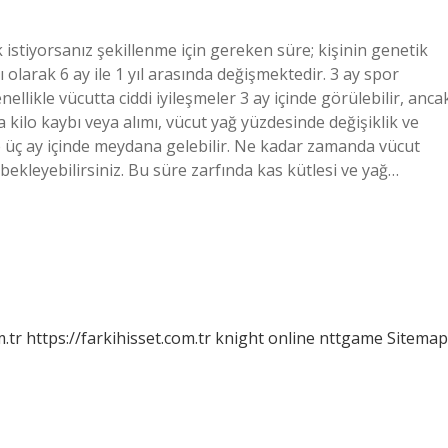
k istiyorsanız şekillenme için gereken süre; kişinin genetik
larak 6 ay ile 1 yıl arasında değişmektedir. 3 ay spor
llikle vücutta ciddi iyileşmeler 3 ay içinde görülebilir, anca
a kilo kaybı veya alımı, vücut yağ yüzdesinde değişiklik ve
 de üç ay içinde meydana gelebilir. Ne kadar zamanda vücut
i bekleyebilirsiniz. Bu süre zarfında kas kütlesi ve yağ…
m.tr
https://farkihisset.com.tr
knight online
nttgame
Sitemap