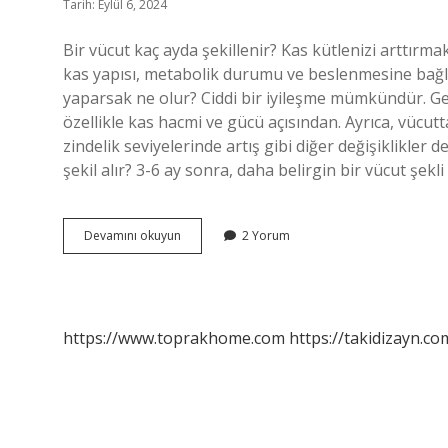
Tarih: Eylül 6, 2024
Bir vücut kaç ayda şekillenir? Kas kütlenizi arttırma
kas yapısı, metabolik durumu ve beslenmesine bağlı o
yaparsak ne olur? Ciddi bir iyileşme mümkündür. Gene
özellikle kas hacmi ve gücü açısından. Ayrıca, vücutt
zindelik seviyelerinde artış gibi diğer değişiklikler
şekil alır? 3-6 ay sonra, daha belirgin bir vücut şekl
3
Devamını okuyun
2 Yorum
Ayda
Vücut
Şekillenir
Mi
https://www.toprakhome.com
https://takidizayn.co