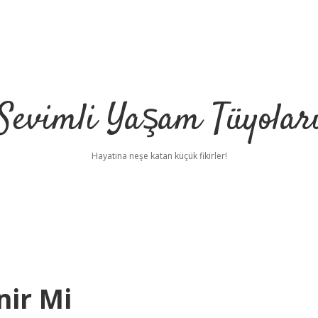
Sevimli Yaşam Tüyolar
Hayatına neşe katan küçük fikirler!
nir Mi