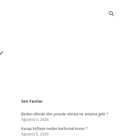
ı
Sidebar
Son Yazılar
betci
Beden dilinde elin çenede olması ne anlama gelir ?
Ağustos 5, 2026
Kasap köfteye neden karbonat konur ?
Ağustos 5, 2026